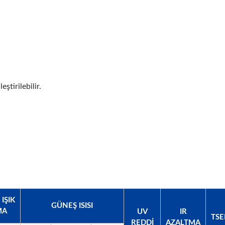
ştirilebilir.
IŞIK
GÜNEŞ ISISI
MA
UV
IR
TSE
REDDI
AZALTMA