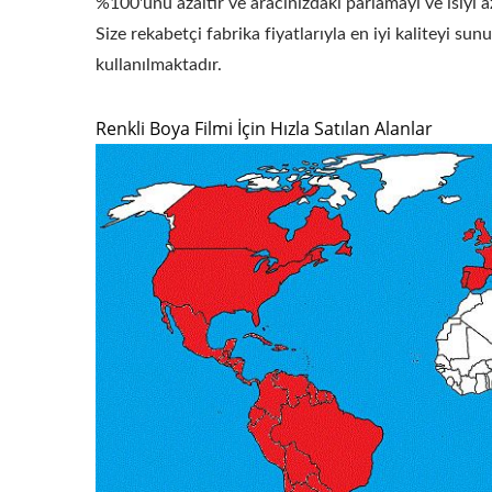
%100'ünü azaltır ve aracınızdaki parlamayı ve ısıyı aza
Size rekabetçi fabrika fiyatlarıyla en iyi kaliteyi s
kullanılmaktadır.
Renkli Boya Filmi İçin Hızla Satılan Alanlar
Güvenlik Ve Emniyet Pencere
Mimar
Filmi