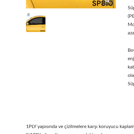
Süp
(PE
Mo
aza
Bo
enj
kab
ol
Sü
1PLY yapısında ve çizilmelere karşı koruyucu kaplama