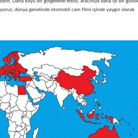
ltır. Daha koyu bir gölgeleme etkisi, aracınıza daha iyi bir gizlilik
unuyoruz, dünya genelinde otomobil cam filmi işinde yaygın olarak
i Yansıtıcı Pencere Filmi
Güvenlik Ve Emniyet Pe
Filmi