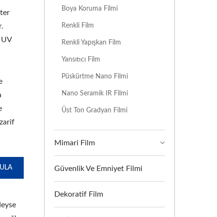
Boya Koruma Filmi
ter
Renkli Film
r.
, UV
Renkli Yapışkan Film
Yansıtıcı Film
Püskürtme Nano Filmi
e
Nano Seramik IR Filmi
a
e
Üst Ton Gradyan Filmi
zarif
Mimari Film
GULA
Güvenlik Ve Emniyet Filmi
Dekoratif Film
deyse