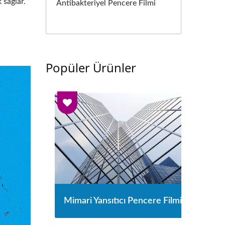
 sağlar.
Antibakteriyel Pencere Filmi
Popüler Ürünler
ncere
Mimari Yansıtıcı Pencere Filmi
Güve