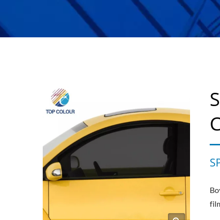
S
C
S
Boy
fil