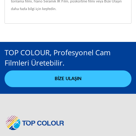
tonlama filmi
,
Nano Seramik IR Film
,
püskürtme filmi
veya
Bize Ulaşın
daha fazla bilgi için keşfedin.
TOP COLOUR, Profesyonel Cam
Filmleri Üretebilir.
BIZE ULAŞIN