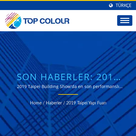
TÜRKÇE
SON HABERLER: 2019
TAIPEI YAPI FUARI |
2019 Taipei Building Show'da en son performanslı
laminat cam ve cam filmlerini sergileyeceğiz.
TOP COLOUR
Home
/
Haberler
/
2019 Taipei Yapı Fuarı