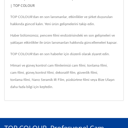
| TOP COLOUR
TOP COLOUR'dan en son lansmanlar, etkinlikler ve şirket duyuruları
hakkında güncel kalın. Yeni ürün gelişmelerini takip edin.
Haber bölümümüz, pencere filmi endüstrisindeki en son gelişmeleri ve
yaklaşan etkinlikler ile ürün lansmanları hakkında güncellemeleri kapsar.
TOP COLOUR'dan en son haberler için düzenli olarak ziyaret edin.
Mimari ve güneş kontrol cam filmlerimizi
cam filmi
,
tonlama filmi
,
cam filmi
,
güneş kontrol filmi
,
dekoratif film
,
güvenlik filmi
,
tonlama filmi
,
Nano Seramik IR Film
,
püskürtme filmi
veya
Bize Ulaşın
daha fazla bilgi için keşfedin.
TOP COLOUR, Profesyonel Cam