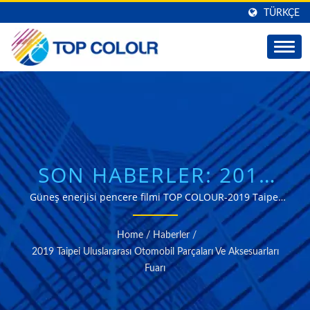
TÜRKÇE
SON HABERLER: 2019
TAIPEI ULUSLARARASI
Güneş enerjisi pencere filmi TOP COLOUR-2019 Taipei
AMPA Fuarı
OTOMOBIL PARÇALARI
Home
/
Haberler
/
VE AKSESUARLARI
2019 Taipei Uluslararası Otomobil Parçaları Ve Aksesuarları
Fuarı
FUARI | TOP COLOUR