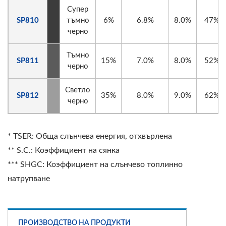
Супер
SP810
тъмно
6%
6.8%
8.0%
47%
черно
Тъмно
SP811
15%
7.0%
8.0%
52%
черно
Светло
SP812
35%
8.0%
9.0%
62%
черно
* TSER: Обща слънчева енергия, отхвърлена
** S.C.: Коэффициент на сянка
*** SHGC: Коэффициент на слънчево топлинно
натрупване
ПРОИЗВОДСТВО НА ПРОДУКТИ