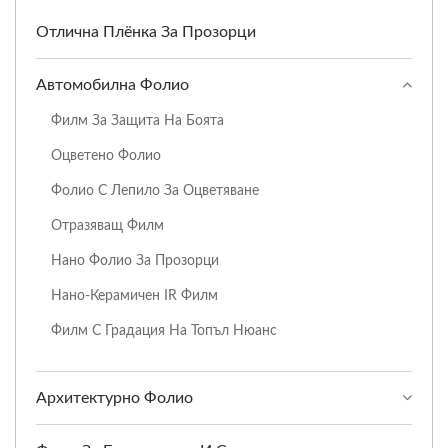
Отлична Плёнка За Прозорци
Автомобилна Фолио
Филм За Защита На Боята
Оцветено Фолио
Фолио С Лепило За Оцветяване
Отразяващ Филм
Нано Фолио За Прозорци
Нано-Керамичен IR Филм
Филм С Градация На Топъл Нюанс
Архитектурно Фолио