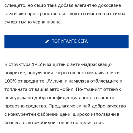
слънцето, но също така добавя елегантно докосване
към всяко пространство със своята изчистена и стилна
супер тъмно черна нюанс.
ПОПИТАЙТЕ СЕГА
В структура 1PLY и защитен с анти-надраскващо
покритие, популярният черен нюанс намалява почти
100% от вредните UV лъчи и намалява отблясъците и
топлината от вашия автомобил. По-тъмният оттенък
осигурява по-добра конфиденциалност за вашето
превозно средство. Предлагаме ви най-добро качество
с конкурентни фабрични цени, широко използвани в
бизнеса с автомобилни тонове по целия свят.