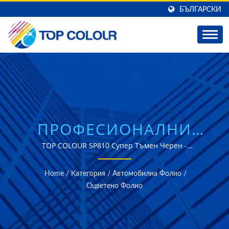
БЪЛГАРСКИ
ПРОФЕСИОНАЛНИ
РЕШЕНИЯ ЗА
TOP COLOUR SP810 Супер Тъмен Черен -
Високопроизводителен Филм за Слънчева Контрола с
ОЦВЕТЯВАНЕ НА
Напреднала UV Защита и Цветова Стабилност
Home
/
Категория
/
Автомобилна Фолио
/
СТЪКЛА ЗА
Оцветено Фолио
АВТОМОБИЛНО