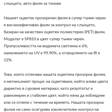
слънцето, авто филм за тонове
Нашият оцветен прозоречен филм в супер тъмен черен
е високоефективен филм за контрол на слънцето,
базиран на качествен оцветен полиестерен (PET) филм.
Моделът е SP810 в цвят супер тъмен черен.
Пропускливостта на видимата светлина е 6%,
намалението на UV е 99.90%, а отхвърлянето на IR е
12%.
Това, което отличава нашата оцветена прозорна фолия,
е метикълният процес на оцветяване, който влива цвета
директно в суровия материал, като резултатът е
равномерен и стабилен цвят, който няма да избледнее
или се отлепи с течение на времето. Нашата прозорна
фолия не само осигурява изключителен контрол на