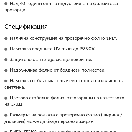
Над 40 години опит в индустрията на филмите за
прозорци.
Спецификация
Налична конструкция на прозоречно фолио 1PLY.
Намалява вредните UV лъчи до 99.90%.
Защитено с анти-драскащо покритие.
Издръжлива фолио от боядисан полиестер.
Намалява отблясъка, слънчевото топло и излишната
светлина.
Цветово стабилни фолиа, отговарящи на качеството
на САЩ.
Размерът на ролката с прозоречно фолио (ширина /
дължина) може да бъде персонализиран.
ГИГАНТСКА ролка за професионални тонирания.