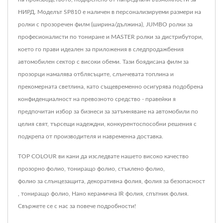
НИРД. Моделът SP810 е наличен в персонализируеми размери на
ролки с прозоречен филм (ширина/дължина), JUMBO ролки за
професионалисти по тониране и MASTER ролки за дистрибутори,
което го прави идеален за приложения в следпродажбения
автомобилен сектор с високи обеми. Тази боядисана филм за
прозорци намалява отблясъците, слънчевата топлина и
прекомерната светлина, като същевременно осигурява подобрена
конфиденциалност на превозното средство - правейки я
предпочитан избор за бизнеси за затъмняване на автомобили по
целия свят, търсещи надеждни, конкурентоспособни решения с
подкрепа от производителя и навременна доставка.
TOP COLOUR ви кани да изследвате нашето високо качество
прозорно фолио
,
тониращо фолио
,
стъклено фолио
,
фолио за слънцезащита
,
декоративна фолия
,
фолия за безопасност
,
тониращо фолио
,
Нано керамична IR фолия
,
спътник фолия
.
Свържете се с нас
за повече подробности!