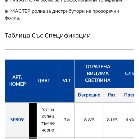
МАСТЕР ролка за дистрибутори на прозоречни
фолиа.
Таблица Със Спецификации
ОТРАЗЕНА
ВИДИМА
СЛЪН
АРТ.
СВЕТЛИНА
ЦВЯТ
VLT
НОМЕР
Вътрешно
Раз.
Прев.
Ултра
супер
SP809
3%
6.8%
8.0%
45%
тъмно
черно