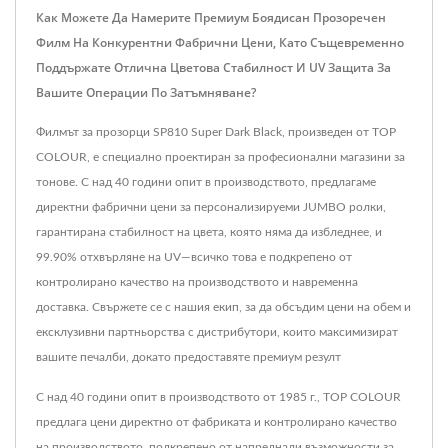
Как Можете Да Намерите Премиум Боядисан Прозоречен
Филм На Конкурентни Фабрични Цени, Като Същевременно
Поддържате Отлична Цветова Стабилност И UV Защита За
Вашите Операции По Затъмняване?
Филмът за прозорци SP810 Super Dark Black, произведен от TOP
COLOUR, е специално проектиран за професионални магазини за
тонове. С над 40 години опит в производството, предлагаме
директни фабрични цени за персонализируеми JUMBO ролки,
гарантирана стабилност на цвета, която няма да избледнее, и
99.90% отхвърляне на UV—всичко това е подкрепено от
контролирано качество на производството и навременна
доставка. Свържете се с нашия екип, за да обсъдим цени на обем и
ексклузивни партньорства с дистрибутори, които максимизират
вашите печалби, докато предоставяте премиум резулт
С над 40 години опит в производството от 1985 г., TOP COLOUR
предлага цени директно от фабриката и контролирано качество
на производството, подкрепено от напреднали възможности за