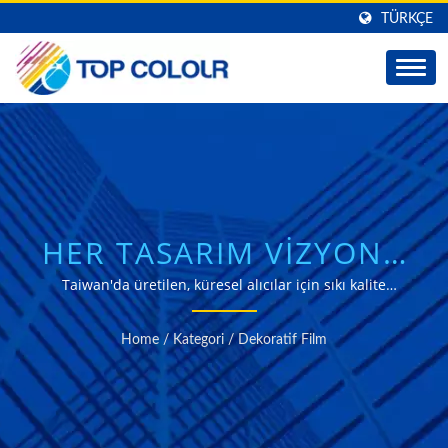
TÜRKÇE
HER TASARIM VIZYONU
IÇIN DEKORATIF VE
Taiwan'da üretilen, küresel alıcılar için sıkı kalite
kontrolü ile yapılan buzlu, asitli ve özel dekoratif
OPAK FILMLER
pencere filmleri kapsamlı bir yelpazesi.
Home
/
Kategori
/
Dekoratif Film