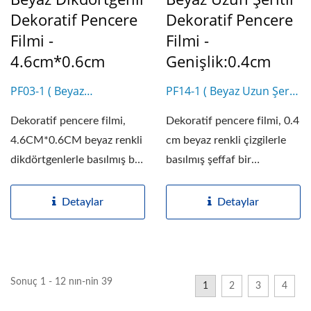
Dekoratif Pencere
Dekoratif Pencere
Filmi -
Filmi -
4.6cm*0.6cm
Genişlik:0.4cm
PF03-1 ( Beyaz
PF14-1 ( Beyaz Uzun Şerit
Dikdörtgen -
- Genişlik:0.4cm )
Dekoratif pencere filmi,
Dekoratif pencere filmi, 0.4
4.6cm*0.6cm )
4.6CM*0.6CM beyaz renkli
cm beyaz renkli çizgilerle
dikdörtgenlerle basılmış bir
basılmış şeffaf bir
şeffaf...
polyester...
Detaylar
Detaylar
Sonuç 1 - 12 nın-nin 39
1
2
3
4