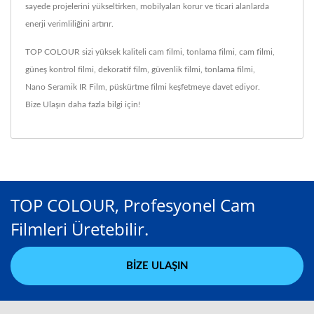
sayede projelerini yükseltirken, mobilyaları korur ve ticari alanlarda
enerji verimliliğini artırır.
TOP COLOUR sizi yüksek kaliteli
cam filmi
,
tonlama filmi
,
cam filmi
,
güneş kontrol filmi
,
dekoratif film
,
güvenlik filmi
,
tonlama filmi
,
Nano Seramik IR Film
,
püskürtme filmi
keşfetmeye davet ediyor.
Bize Ulaşın
daha fazla bilgi için!
TOP COLOUR, Profesyonel Cam
Filmleri Üretebilir.
BIZE ULAŞIN