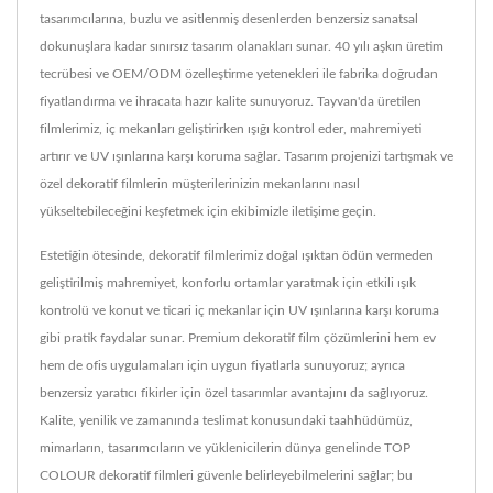
tasarımcılarına, buzlu ve asitlenmiş desenlerden benzersiz sanatsal
dokunuşlara kadar sınırsız tasarım olanakları sunar. 40 yılı aşkın üretim
tecrübesi ve OEM/ODM özelleştirme yetenekleri ile fabrika doğrudan
fiyatlandırma ve ihracata hazır kalite sunuyoruz. Tayvan'da üretilen
filmlerimiz, iç mekanları geliştirirken ışığı kontrol eder, mahremiyeti
artırır ve UV ışınlarına karşı koruma sağlar. Tasarım projenizi tartışmak ve
özel dekoratif filmlerin müşterilerinizin mekanlarını nasıl
yükseltebileceğini keşfetmek için ekibimizle iletişime geçin.
Estetiğin ötesinde, dekoratif filmlerimiz doğal ışıktan ödün vermeden
geliştirilmiş mahremiyet, konforlu ortamlar yaratmak için etkili ışık
kontrolü ve konut ve ticari iç mekanlar için UV ışınlarına karşı koruma
gibi pratik faydalar sunar. Premium dekoratif film çözümlerini hem ev
hem de ofis uygulamaları için uygun fiyatlarla sunuyoruz; ayrıca
benzersiz yaratıcı fikirler için özel tasarımlar avantajını da sağlıyoruz.
Kalite, yenilik ve zamanında teslimat konusundaki taahhüdümüz,
mimarların, tasarımcıların ve yüklenicilerin dünya genelinde TOP
COLOUR dekoratif filmleri güvenle belirleyebilmelerini sağlar; bu