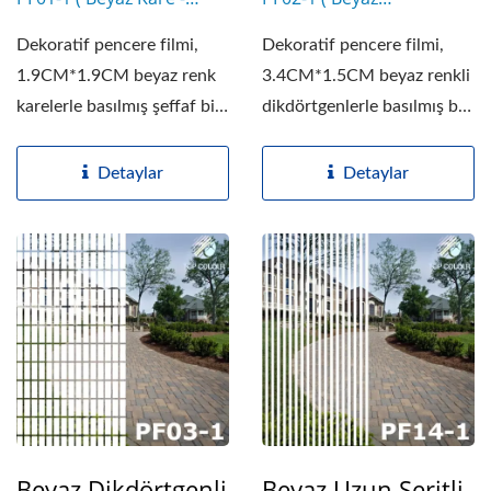
1.9cm*1.9cm )
Dikdörtgen -
Dekoratif pencere filmi,
Dekoratif pencere filmi,
3.4cm*1.5cm )
1.9CM*1.9CM beyaz renk
3.4CM*1.5CM beyaz renkli
karelerle basılmış şeffaf bir
dikdörtgenlerle basılmış bir
polyester...
şeffaf...
Detaylar
Detaylar
Beyaz Dikdörtgenli
Beyaz Uzun Şeritli