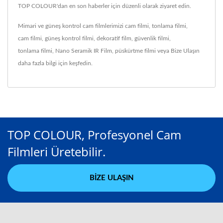
TOP COLOUR'dan en son haberler için düzenli olarak ziyaret edin.
Mimari ve güneş kontrol cam filmlerimizi
cam filmi
,
tonlama filmi
,
cam filmi
,
güneş kontrol filmi
,
dekoratif film
,
güvenlik filmi
,
tonlama filmi
,
Nano Seramik IR Film
,
püskürtme filmi
veya
Bize Ulaşın
daha fazla bilgi için keşfedin.
TOP COLOUR, Profesyonel Cam
Filmleri Üretebilir.
BIZE ULAŞIN