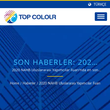
TÜRKÇE
SON HABERLER: 2020
NAHB ULUSLARARASI
2020 NAHB Uluslararası Yapımcılar Fuarı'nda en son
performanslı lamine cam ve cam filmlerini
YAPIMCILAR FUARI |
sergileyeceğiz.
Home
/
Haberler
/
2020 NAHB Uluslararası Yapımcılar Fuarı
TOP COLOUR