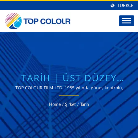
TÜRKÇE
TARIH | ÜST DÜZEY
PENCERE FILMLERINI
TOP COLOUR FILM LTD. 1985 yılında güneş kontrolü,
dekoratif kullanımlar ve güvenlik için yapışkanlı pencere
KEŞFEDIN - TOP
filmleri üretmeye başladı. | özel pencere filmleri
Home
/
Şirket
/
Tarih
üreticisi Tayvan
COLOUR