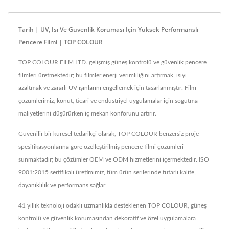
Tarih | UV, Isı Ve Güvenlik Koruması Için Yüksek Performanslı
Pencere Filmi | TOP COLOUR
TOP COLOUR FILM LTD. gelişmiş güneş kontrolü ve güvenlik pencere
filmleri üretmektedir; bu filmler enerji verimliliğini artırmak, ısıyı
azaltmak ve zararlı UV ışınlarını engellemek için tasarlanmıştır. Film
çözümlerimiz, konut, ticari ve endüstriyel uygulamalar için soğutma
maliyetlerini düşürürken iç mekan konforunu artırır.
Güvenilir bir küresel tedarikçi olarak, TOP COLOUR benzersiz proje
spesifikasyonlarına göre özelleştirilmiş pencere filmi çözümleri
sunmaktadır; bu çözümler OEM ve ODM hizmetlerini içermektedir. ISO
9001:2015 sertifikalı üretimimiz, tüm ürün serilerinde tutarlı kalite,
dayanıklılık ve performans sağlar.
41 yıllık teknoloji odaklı uzmanlıkla desteklenen TOP COLOUR, güneş
kontrolü ve güvenlik korumasından dekoratif ve özel uygulamalara