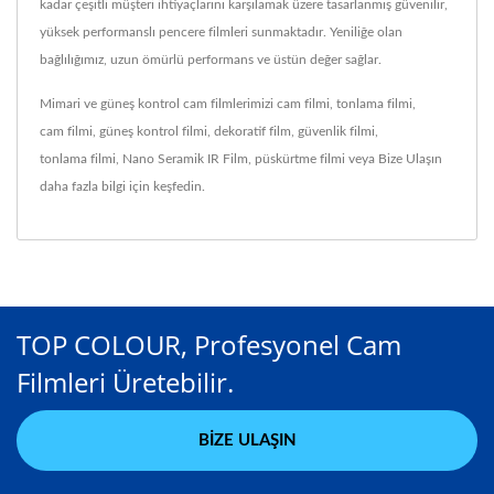
kadar çeşitli müşteri ihtiyaçlarını karşılamak üzere tasarlanmış güvenilir,
yüksek performanslı pencere filmleri sunmaktadır. Yeniliğe olan
bağlılığımız, uzun ömürlü performans ve üstün değer sağlar.
Mimari ve güneş kontrol cam filmlerimizi
cam filmi
,
tonlama filmi
,
cam filmi
,
güneş kontrol filmi
,
dekoratif film
,
güvenlik filmi
,
tonlama filmi
,
Nano Seramik IR Film
,
püskürtme filmi
veya
Bize Ulaşın
daha fazla bilgi için keşfedin.
TOP COLOUR, Profesyonel Cam
Filmleri Üretebilir.
BIZE ULAŞIN