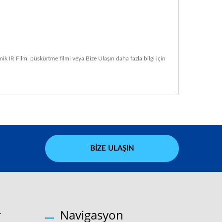
ik IR Film
,
püskürtme filmi
veya
Bize Ulaşın
daha fazla bilgi için
BIZE ULAŞIN
r
Navigasyon