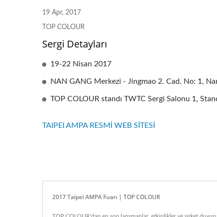
19 Apr, 2017
TOP COLOUR
Sergi Detayları
Güvenlik Ve Emniyet Pencere
Mimar
19-22 Nisan 2017
Filmi
NAN GANG Merkezi - Jingmao 2. Cad. No: 1, Nang
TOP COLOUR standı TWTC Sergi Salonu 1, Stan
TAIPEI AMPA RESMİ WEB SİTESİ
2017 Taipei AMPA Fuarı | TOP COLOUR
TOP COLOUR'dan en son lansmanlar, etkinlikler ve şirket duyurula