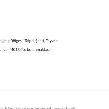
i Yansıtıcı Pencere Filmi
Güvenlik Ve Emniyet Pe
Filmi
ang Bölgesi, Taipei Şehri, Tayvan
d No: M0134'te bulunmaktadır
rı hakkında güncel kalın. Yeni ürün gelişmelerini takip edin.