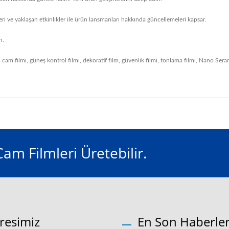
i ve yaklaşan etkinlikler ile ürün lansmanları hakkında güncellemeleri kapsar.
n.
,
cam filmi
,
güneş kontrol filmi
,
dekoratif film
,
güvenlik filmi
,
tonlama filmi
,
Nano Seram
m Filmleri Üretebilir.
resimiz
En Son Haberle