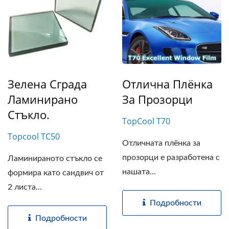
Зелена Сграда
Отлична Плёнка
Ламинирано
За Прозорци
Стъкло.
TopCool T70
Topcool TC50
Отличната плёнка за
прозорци е разработена с
Ламинираното стъкло се
нашата...
формира като сандвич от
2 листа...
Подробности
Подробности