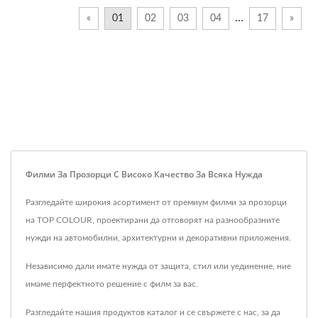
…
«
01
02
03
04
17
»
Филми За Прозорци С Високо Качество За Всяка Нужда
Разгледайте широкия асортимент от премиум филми за прозорци
на TOP COLOUR, проектирани да отговорят на разнообразните
нужди на автомобилни, архитектурни и декоративни приложения.
Независимо дали имате нужда от защита, стил или уединение, ние
имаме перфектното решение с филм за вас.
Разгледайте нашия продуктов каталог и се свържете с нас, за да