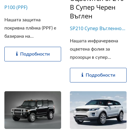
В Супер Черен
P100 (PPF)
Въглен
Нашата защитна
SP210 Супер Въгленно
покривна плёнка (PPF) е
Черно
базирана на
Нашата инфрачервена
висококачествена...
оцветена фолия за
Подробности
прозорци в супер...
Подробности