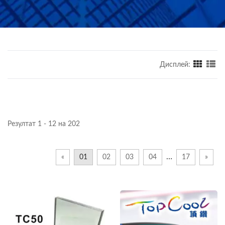
Дисплей:
Резултат 1 - 12 на 202
…
«
01
02
03
04
17
»