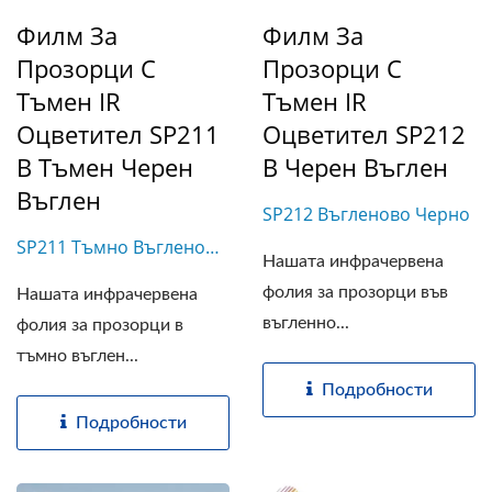
Филм За
Филм За
Прозорци С
Прозорци С
Тъмен IR
Тъмен IR
Оцветител SP211
Оцветител SP212
В Тъмен Черен
В Черен Въглен
Въглен
SP212 Въгленово Черно
SP211 Тъмно Въглено
Нашата инфрачервена
Черна
фолия за прозорци във
Нашата инфрачервена
въгленно...
фолия за прозорци в
тъмно въглен...
Подробности
Подробности