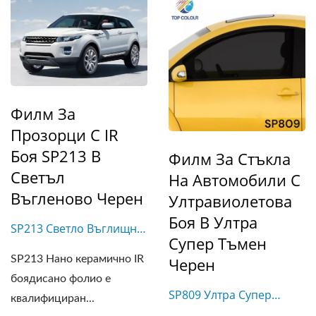
Филм За
Прозорци С IR
Боя SP213 В
Филм За Стъкла
Светъл
На Автомобили С
Въгленово Черен
Ултравиолетова
Боя В Ултра
SP213 Светло Въглищно
Супер Тъмен
Черно
SP213 Нано керамично IR
Черен
боядисано фолио е
SP809 Ултра Супер
квалифициран...
Тъмен Черен