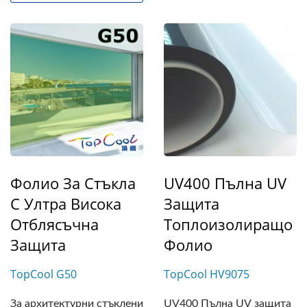
Фолио За Стъкла
UV400 Пълна UV
С Ултра Висока
Защита
Отблясъчна
Топлоизолиращо
Защита
Фолио
TopCool G50
TopCool HV9075
За архитектурни стъклени
UV400 Пълна UV защита