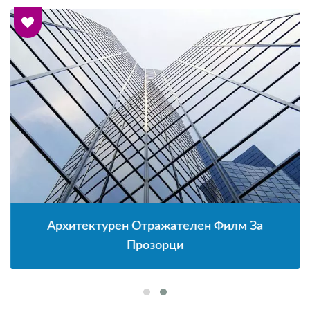
Архитектурен Отражателен Филм За
Прозорци