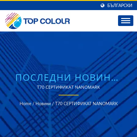
БЪЛГАРСКИ
ПОСЛЕДНИ НОВИНИ:
T70 СЕРТИФИКАТ
T70 СЕРТИФИКАТ NANOMARK
NANOMARK | TOP
Home
/
Новини
/
T70 СЕРТИФИКАТ NANOMARK
COLOUR