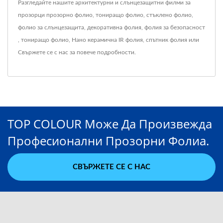
Разгледайте нашите архитектурни и слънцезащитни филми за
прозорци
прозорно фолио
,
тониращо фолио
,
стъклено фолио
,
фолио за слънцезащита
,
декоративна фолия
,
фолия за безопасност
,
тониращо фолио
,
Нано керамична IR фолия
,
спътник фолия
или
Свържете се с нас
за повече подробности.
TOP COLOUR Може Да Произвежда
Професионални Прозорни Фолиа.
СВЪРЖЕТЕ СЕ С НАС