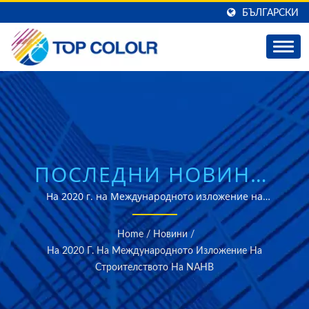
БЪЛГАРСКИ
ПОСЛЕДНИ НОВИНИ:
НА 2020 Г. НА
На 2020 г. на Международното изложение на
строителството на NAHB ще представим най-новите
МЕЖДУНАРОДНОТО
изделия от ламинирано стъкло и стъклени фолии за
Home
/
Новини
/
подобрена производителност.
ИЗЛОЖЕНИЕ НА
На 2020 Г. На Международното Изложение На
Строителството На NAHB
СТРОИТЕЛСТВОТО НА