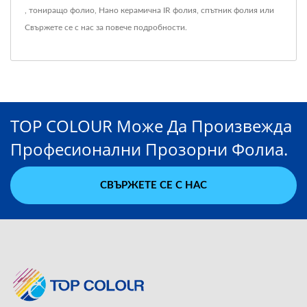
,
тониращо фолио
,
Нано керамична IR фолия
,
спътник фолия
или
Свържете се с нас
за повече подробности.
TOP COLOUR Може Да Произвежда
Професионални Прозорни Фолиа.
СВЪРЖЕТЕ СЕ С НАС