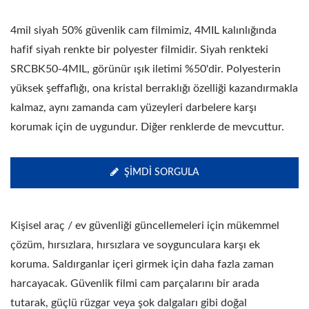
4mil siyah 50% güvenlik cam filmimiz, 4MIL kalınlığında
hafif siyah renkte bir polyester filmidir. Siyah renkteki
SRCBK50-4MIL, görünür ışık iletimi %50'dir. Polyesterin
yüksek şeffaflığı, ona kristal berraklığı özelliği kazandırmakla
kalmaz, aynı zamanda cam yüzeyleri darbelere karşı
korumak için de uygundur. Diğer renklerde de mevcuttur.
ŞIMDI SORGULA
Kişisel araç / ev güvenliği güncellemeleri için mükemmel
çözüm, hırsızlara, hırsızlara ve soygunculara karşı ek
koruma. Saldırganlar içeri girmek için daha fazla zaman
harcayacak. Güvenlik filmi cam parçalarını bir arada
tutarak, güçlü rüzgar veya şok dalgaları gibi doğal