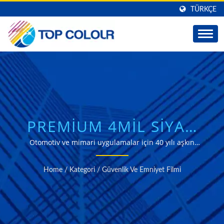
TÜRKÇE
PREMIUM 4MIL SIYAH
GÜVENLIK PENCERE
Otomotiv ve mimari uygulamalar için 40 yılı aşkın
üretim tecrübesine sahip profesyonel düzeyde anti-şok
FILMI ÇÖZÜMLERI
ve güvenlik filmi.
Home
/
Kategori
/
Güvenlik Ve Emniyet Filmi