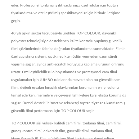
eder. Profesyonel tonlama iş ihtiyaçlarınıza özel rulolar için toptan
fiyatlandırma ve özelleştirilmiş spesifikasyonlar için bizimle iletişime
geçin.
40 yılı aşkın sektör tecrübesiyle üretilen TOP COLOUR, dayanıklı
polyester teknolojisiyle desteklenen kalite kontrolü yapılmış güvenlik
filmi çözümlerinde fabrika doğrudan fiyatlandırma sunmaktadır. Filmin
özel yapıştırıcı sistemi, optik netlikten ödün vermeden uzun süreli
yapışma sağlar, ayrıca anti-scratch koruyucu kaplama ürünün ömrünü
uzatır. Özelleştirilebilir rulo boyutlarında ve profesyonel cam filmi
uygulamaları için JUMBO rulolarında mevcut olan bu güvenlik cam
filmi, değerli eşyaları hırsızlık olaylarından korumanın en iyi yolunu
temsil ederken, mermilere ve çevresel tehlikelere karşı ekstra koruma da
sağlar. Üretici destekli hizmet ve rekabetçi toptan fiyatlarla kanıtlanmış
güvenlik filmi performansı için TOP COLOUR seçin.
TOP COLOUR sizi yüksek kaliteli
cam filmi
,
tonlama filmi
,
cam filmi
,
güneş kontrol filmi
,
dekoratif film
,
güvenlik filmi
,
tonlama filmi
,
Nano Seramik IR Film
,
püskürtme filmi
keşfetmeye davet ediyor.