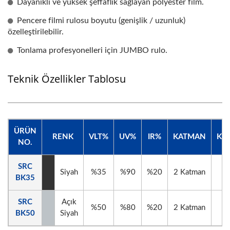
Dayanıklı ve yüksek şeffaflık sağlayan polyester film.
Pencere filmi rulosu boyutu (genişlik / uzunluk)
özelleştirilebilir.
Tonlama profesyonelleri için JUMBO rulo.
Teknik Özellikler Tablosu
ÜRÜN
RENK
VLT%
UV%
IR%
KATMAN
KAL
NO.
SRC
Siyah
%35
%90
%20
2 Katman
4
BK35
SRC
Açık
%50
%80
%20
2 Katman
4
BK50
Siyah