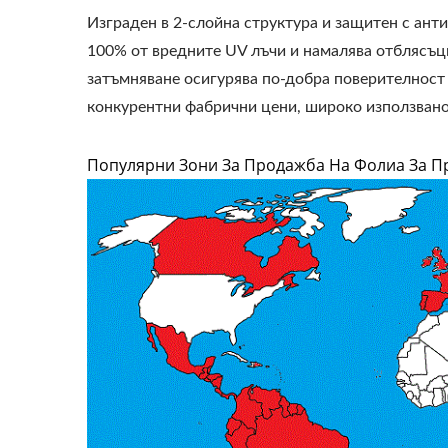
Изграден в 2-слойна структура и защитен с ант
100% от вредните UV лъчи и намалява отблясъци
затъмняване осигурява по-добра поверителност
конкурентни фабрични цени, широко използвано
Популярни Зони За Продажба На Фолиа За П