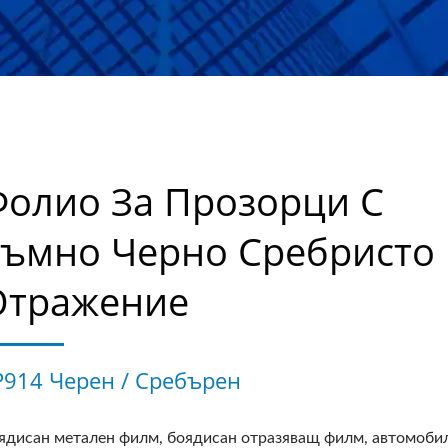
Фолио За Прозорци С
Тъмно Черно Сребристо
Отражение
P914 Черен / Сребърен
ядисан метален филм, боядисан отразяващ филм, автомоби