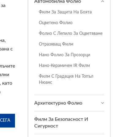
Автомобилна Фолио
 за
Филм За Защита На Боята
Оцветено Фолио
Фолио С Лепило За Оцветяване
на,
Отразяващ Филм
рана с
Нано Фолио За Прозорци
Нано-Керамичен IR Филм
 лъчите
илни
Филм С Градация На Топъл
Нюанс
, като
а
Архитектурно Фолио
Филм За Безопасност И
СЕГА
Сигурност