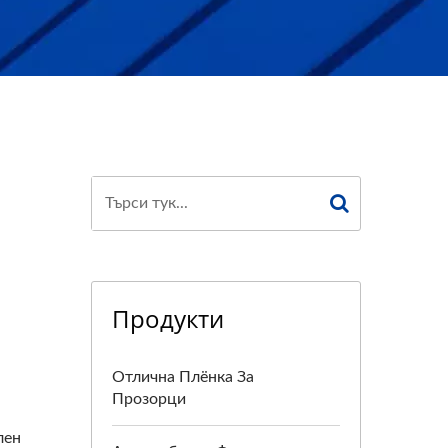
Продукти
Отлична Плёнка За
Прозорци
лен