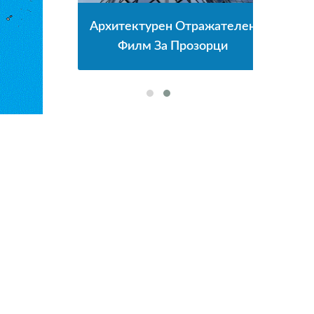
т И
Архитектурен Отражателен
Фи
рци
Филм За Прозорци
Си