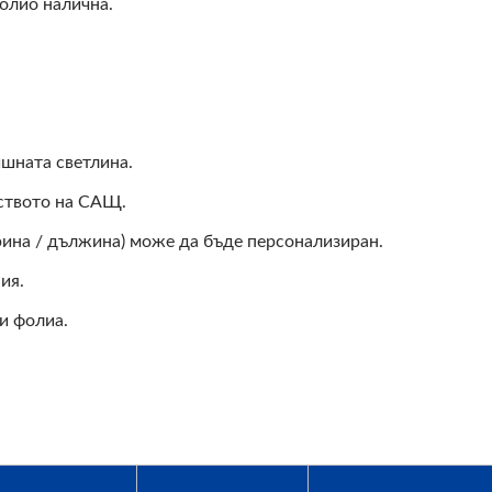
олио налична.
ишната светлина.
еството на САЩ.
рина / дължина) може да бъде персонализиран.
ия.
и фолиа.