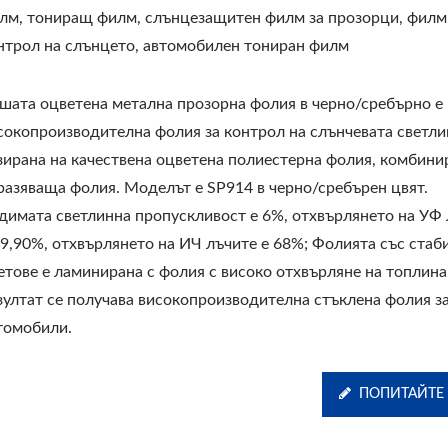
лм, тониращ филм, слънцезащитен филм за прозорци, филм
нтрол на слънцето, автомобилен тониран филм
шата оцветена метална прозорна фолия в черно/сребърно е
сокопроизводителна фолия за контрол на слънчевата светли
зирана на качествена оцветена полиестерна фолия, комбини
разяваща фолия. Моделът е SP914 в черно/сребърен цвят.
димата светлинна пропускливост е 6%, отхвърлянето на УФ
99,90%, отхвърлянето на ИЧ лъчите е 68%; Фолията със стаб
етове е ламинирана с фолия с високо отхвърляне на топлина
зултат се получава високопроизводителна стъклена фолия з
томобили.
ПОПИТАЙТЕ 