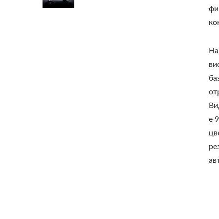
фи
ко
На
ви
ба
от
Ви
е 
цв
ре
ав