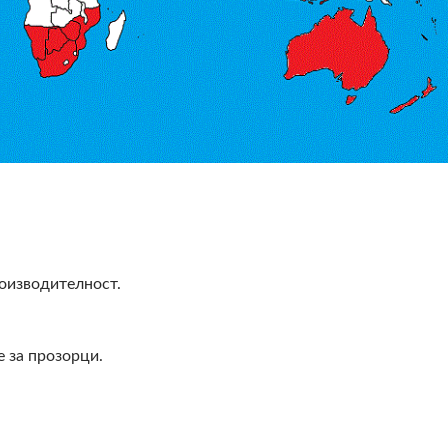
тектурен Отражателен
Филм За Безопаснос
Филм За Прозорци
Сигурност За Прозо
роизводителност.
 за прозорци.