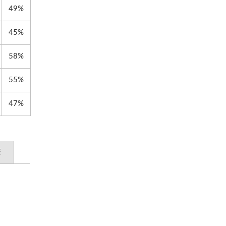
49%
45%
58%
55%
47%
Е