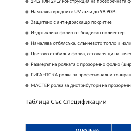
1PLY или 2PLY конструкция на прозоречната ф
Намалява вредните UV лъчи до 99.90%.
Защитено с анти-драскащо покритие.
Издръжлива фолио от боядисан полиестер.
Намалява отблясъка, слънчевото топло и изл
Цветово стабилни фолиа, отговарящи на кач
Размерът на ролката с прозоречно фолио (ши
ГИГАНТСКА ролка за професионални тониран
МАСТЕР ролка за дистрибутори на прозоречн
Таблица Със Спецификации
ОТРАЗЕНА