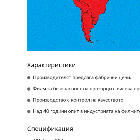
Филм За Безопасност И
Архи
Сигурност За Прозорци
Характеристики
Производителят предлага фабрични цени.
Филм за безопасност на прозорци с висока п
Производство с контрол на качеството.
Над 40 години опит в индустрията на филмите
Спецификация