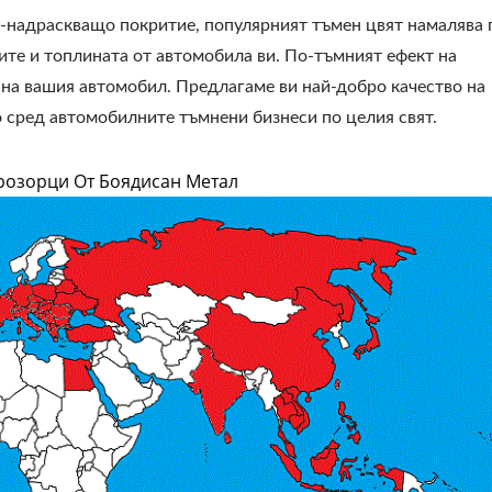
и-надраскващо покритие, популярният тъмен цвят намалява 
те и топлината от автомобила ви. По-тъмният ефект на
 на вашия автомобил. Предлагаме ви най-добро качество на
 сред автомобилните тъмнени бизнеси по целия свят.
розорци От Боядисан Метал