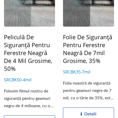
Peliculă De
Folie De Siguranță
Siguranță Pentru
Pentru Ferestre
Ferestre Neagră
Neagră De 7mil
De 4 Mil Grosime,
Grosime, 35%
50%
SRCBK35-7mil
SRCBK50-4mil
Folia noastră de siguranță
pentru geamuri negre de 7
Folosim filmul nostru de
mil, cu o tărie de 35%, este
siguranță pentru geamuri
o folie...
negru de 4 milioane, cu o
tăietură de culoare...
Detalii