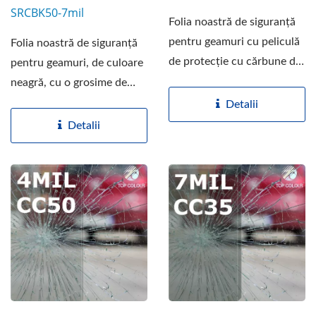
SRCBK50-7mil
Folia noastră de siguranță
pentru geamuri cu peliculă
Folia noastră de siguranță
de protecție cu cărbune de
pentru geamuri, de culoare
4 milimetri...
neagră, cu o grosime de
7MIL și o tărie...
Detalii
Detalii