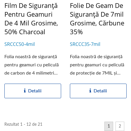
Film De Siguranță
Folie De Geam De
Pentru Geamuri
Siguranță De 7mil
De 4 Mil Grosime,
Grosime, Cărbune
50% Charcoal
35%
SRCCC50-4mil
SRCCC35-7mil
Folia noastră de siguranță
Folia noastră de siguranță
pentru geamuri cu peliculă
pentru geamuri cu peliculă
de carbon de 4 milimetri
de protecție de 7MIL și
are o culoare...
35% culoare...
Detalii
Detalii
Rezultat 1 - 12 de 21
1
2