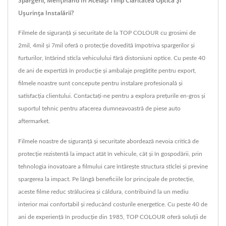
Spargerii, Menținând În Același Timp Claritatea Optică Și
Ușurința Instalării?
Filmele de siguranță și securitate de la TOP COLOUR cu grosimi de
2mil, 4mil și 7mil oferă o protecție dovedită împotriva spargerilor și
furturilor, întărind sticla vehiculului fără distorsiuni optice. Cu peste 40
de ani de expertiză în producție și ambalaje pregătite pentru export,
filmele noastre sunt concepute pentru instalare profesională și
satisfacția clientului. Contactați-ne pentru a explora prețurile en-gros și
suportul tehnic pentru afacerea dumneavoastră de piese auto
aftermarket.
Filmele noastre de siguranță și securitate abordează nevoia critică de
protecție rezistentă la impact atât în vehicule, cât și în gospodării, prin
tehnologia inovatoare a filmului care întărește structura sticlei și previne
spargerea la impact. Pe lângă beneficiile lor principale de protecție,
aceste filme reduc strălucirea și căldura, contribuind la un mediu
interior mai confortabil și reducând costurile energetice. Cu peste 40 de
ani de experiență în producție din 1985, TOP COLOUR oferă soluții de