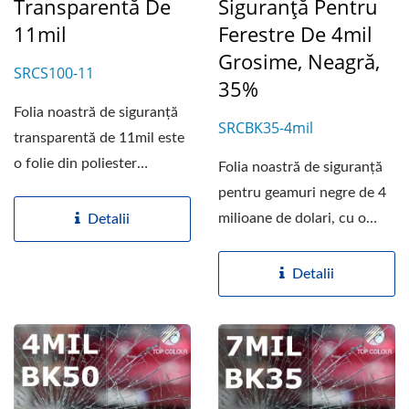
Transparentă De
Siguranță Pentru
11mil
Ferestre De 4mil
Grosime, Neagră,
SRCS100-11
35%
Folia noastră de siguranță
SRCBK35-4mil
transparentă de 11mil este
o folie din poliester
Folia noastră de siguranță
transparent...
pentru geamuri negre de 4
milioane de dolari, cu o
Detalii
transparență...
Detalii