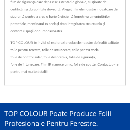
film de siguranță care depășesc așteptările globale, susținute de
certificări și durabilitate dovedită. Alegeți filmele noastre inovatoare de
siguranță pentru a crea o barieră eficientă împotriva amenințărilor
potențiale, menținând în același timp integritatea structurală și
confortul spațiilor dumneavoastră.
TOP COLOUR te invită să explorezi produsele noastre de înaltă calitate
folie pentru ferestre
,
folie de întunecare
,
folie pentru sticlă
,
folie de control solar
,
folie decorativă
,
folie de siguranță
,
folie de întunecare
,
Film IR nanoceramic
,
folie de sputter
.
Contactați-ne
pentru mai multe detalii!
TOP COLOUR Poate Produce Folii
Profesionale Pentru Ferestre.