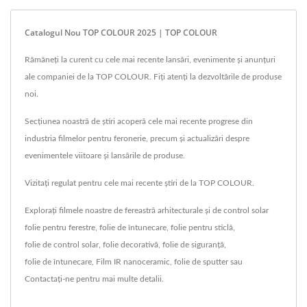
Catalogul Nou TOP COLOUR 2025 | TOP COLOUR
Rămâneți la curent cu cele mai recente lansări, evenimente și anunțuri
ale companiei de la TOP COLOUR. Fiți atenți la dezvoltările de produse
noi.
Secțiunea noastră de știri acoperă cele mai recente progrese din
industria filmelor pentru feronerie, precum și actualizări despre
evenimentele viitoare și lansările de produse.
Vizitați regulat pentru cele mai recente știri de la TOP COLOUR.
Explorați filmele noastre de fereastră arhitecturale și de control solar
folie pentru ferestre
,
folie de întunecare
,
folie pentru sticlă
,
folie de control solar
,
folie decorativă
,
folie de siguranță
,
folie de întunecare
,
Film IR nanoceramic
,
folie de sputter
sau
Contactați-ne
pentru mai multe detalii.