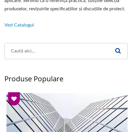
aplicare. Servind ca o referință practică, susține selecția
produselor, revizuirile specificațiilor și discuțiile de proiect.
Vezi Catalogul
Produse Populare