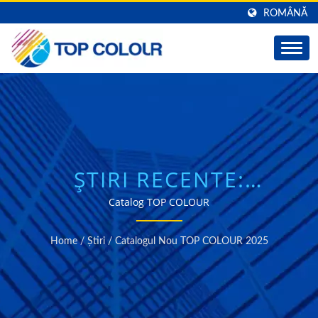
ROMÂNĂ
ȘTIRI RECENTE:
CATALOGUL NOU TOP
Catalog TOP COLOUR
COLOUR 2025 | TOP
Home
/
Știri
/
Catalogul Nou TOP COLOUR 2025
COLOUR