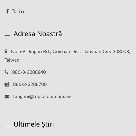
Adresa Noastră
No. 69 Dinghu Rd., Guishan Dist., Taoyuan City 333008,
Taiwan
886-3-3288840
886-3-3288708
fanghui@topcolour.com.tw
Ultimele Știri