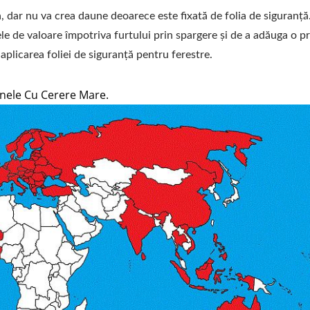
pa, dar nu va crea daune deoarece este fixată de folia de siguranț
le de valoare împotriva furtului prin spargere și de a adăuga o p
 aplicarea foliei de siguranță pentru ferestre.
onele Cu Cerere Mare.
e Reflectorizantă Pentru
Folie Pentru Feroneri
ronerie Arhitecturală
Siguranță Și Securit