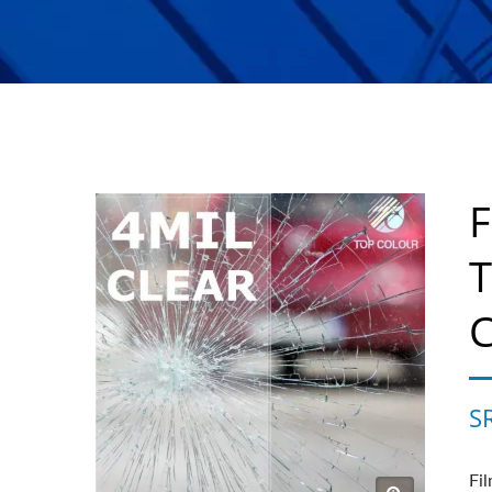
F
T
C
S
Fil