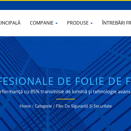
INCIPALĂ
COMPANIE
PRODUSE
ÎNTREBĂRI 
FESIONALE DE FOLIE DE 
IGURANȚĂ CLARĂ DE 4M
performanță cu 85% transmisie de lumină și tehnologie avan
sticlă
Home
/
Categorie
/
Film De Siguranță Și Securitate