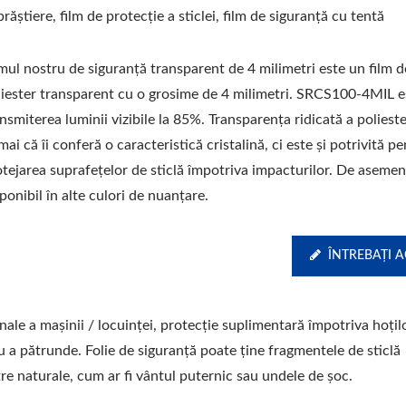
răștiere, film de protecție a sticlei, film de siguranță cu tentă
mul nostru de siguranță transparent de 4 milimetri este un film d
liester transparent cu o grosime de 4 milimetri. SRCS100-4MIL e
nsmiterea luminii vizibile la 85%. Transparența ridicată a poliest
ai că îi conferă o caracteristică cristalină, ci este și potrivită p
otejarea suprafețelor de sticlă împotriva impacturilor. De asemen
ponibil în alte culori de nuanțare.
ÎNTREBAȚI 
ale a mașinii / locuinței, protecție suplimentară împotriva hoțilo
ru a pătrunde. Folie de siguranță poate ține fragmentele de sticlă
re naturale, cum ar fi vântul puternic sau undele de șoc.