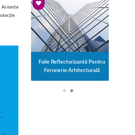
ă. Aceasta
rotecție
e De
Folie Reflectorizantă Pentru
Fo
ate
Feronerie Arhitecturală
S