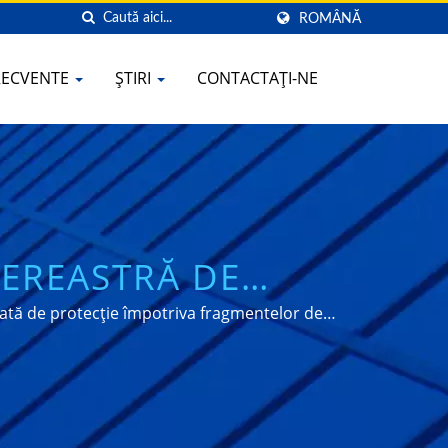
ROMÂNĂ
FRECVENTE
ȘTIRI
CONTACTAȚI-NE
FEREASTRĂ DE
IL
sată de protecție împotriva fragmentelor de