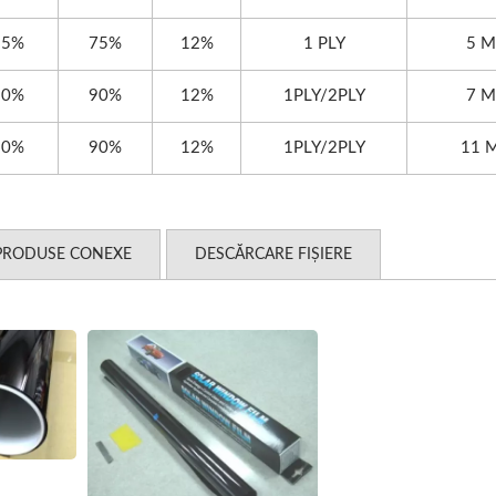
85%
75%
12%
1 PLY
5 M
80%
90%
12%
1PLY/2PLY
7 M
80%
90%
12%
1PLY/2PLY
11 M
PRODUSE CONEXE
DESCĂRCARE FIȘIERE