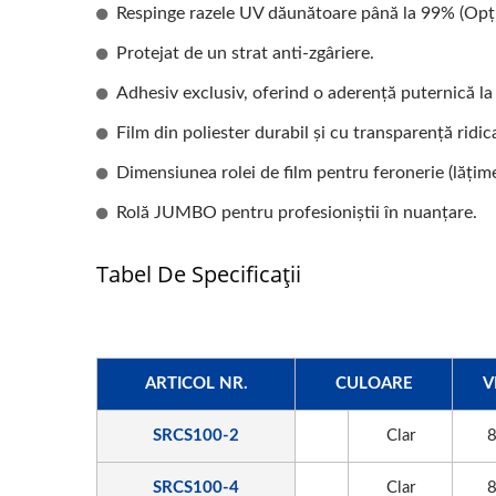
Respinge razele UV dăunătoare până la 99% (Opți
Protejat de un strat anti-zgâriere.
Adhesiv exclusiv, oferind o aderență puternică la 
Film din poliester durabil și cu transparență ridic
Dimensiunea rolei de film pentru feronerie (lățime
Rolă JUMBO pentru profesioniștii în nuanțare.
Tabel De Specificații
ARTICOL NR.
CULOARE
V
SRCS100-2
Clar
SRCS100-4
Clar