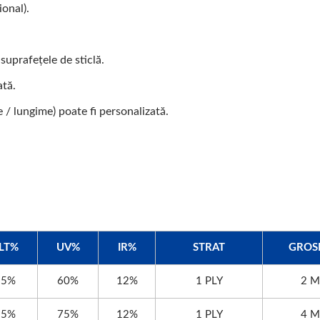
onal).
suprafețele de sticlă.
ată.
 / lungime) poate fi personalizată.
LT%
UV%
IR%
STRAT
GROS
85%
60%
12%
1 PLY
2 M
85%
75%
12%
1 PLY
4 M