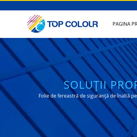
PAGINA PR
SOLUȚII PRO
S
Folie de fereastră de siguranță de înaltă 