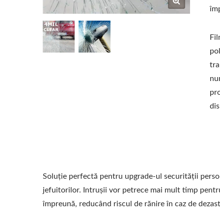
împ
Fil
po
tra
num
pr
dis
Soluție perfectă pentru upgrade-ul securității person
jefuitorilor. Intruşii vor petrece mai mult timp pent
împreună, reducând riscul de rănire în caz de dezast