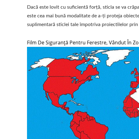
Dacă este lovit cu suficientă forță, sticla se va cră
este cea mai bună modalitate de a-ți proteja obiecte
suplimentară sticlei tale împotriva proiectilelor prin
Film De Siguranță Pentru Ferestre, Vândut În Z
Folie Pentru Feronerie De
Foli
Siguranță Și Securitate
Fe