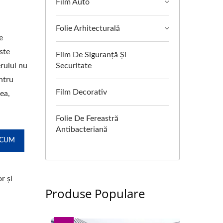
Film Auto
Folie Arhitecturală
e
ste
Film De Siguranță Și
erului nu
Securitate
entru
Film Decorativ
ea,
Folie De Fereastră
Antibacteriană
ACUM
r și
Produse Populare