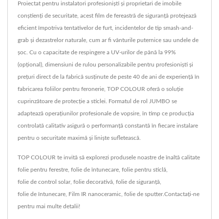
Proiectat pentru instalatori profesioniști și proprietari de imobile
conștienți de securitate, acest film de fereastră de siguranță protejează
eficient împotriva tentativelor de furt, incidentelor de tip smash-and-
grab și dezastrelor naturale, cum ar fi vânturile puternice sau undele de
șoc. Cu o capacitate de respingere a UV-urilor de până la 99%
(opțional), dimensiuni de rulou personalizabile pentru profesioniști și
prețuri direct de la fabrică susținute de peste 40 de ani de experiență în
fabricarea foliilor pentru feronerie, TOP COLOUR oferă o soluție
cuprinzătoare de protecție a sticlei. Formatul de rol JUMBO se
adaptează operațiunilor profesionale de vopsire, în timp ce producția
controlată calitativ asigură o performanță constantă în fiecare instalare
pentru o securitate maximă și liniște sufletească.
TOP COLOUR te invită să explorezi produsele noastre de înaltă calitate
folie pentru ferestre
,
folie de întunecare
,
folie pentru sticlă
,
folie de control solar
,
folie decorativă
,
folie de siguranță
,
folie de întunecare
,
Film IR nanoceramic
,
folie de sputter
.
Contactați-ne
pentru mai multe detalii!