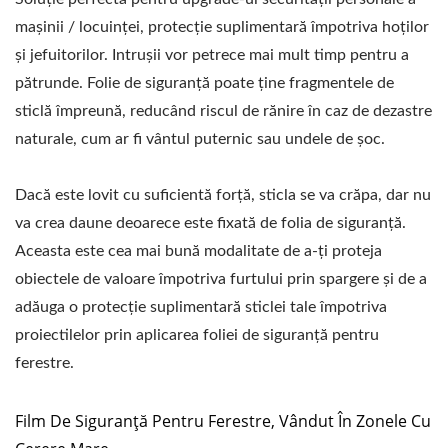
mașinii / locuinței, protecție suplimentară împotriva hoților
și jefuitorilor. Intruşii vor petrece mai mult timp pentru a
pătrunde. Folie de siguranță poate ține fragmentele de
sticlă împreună, reducând riscul de rănire în caz de dezastre
naturale, cum ar fi vântul puternic sau undele de șoc.
Dacă este lovit cu suficientă forță, sticla se va crăpa, dar nu
va crea daune deoarece este fixată de folia de siguranță.
Aceasta este cea mai bună modalitate de a-ți proteja
obiectele de valoare împotriva furtului prin spargere și de a
adăuga o protecție suplimentară sticlei tale împotriva
proiectilelor prin aplicarea foliei de siguranță pentru
ferestre.
Film De Siguranță Pentru Ferestre, Vândut În Zonele Cu