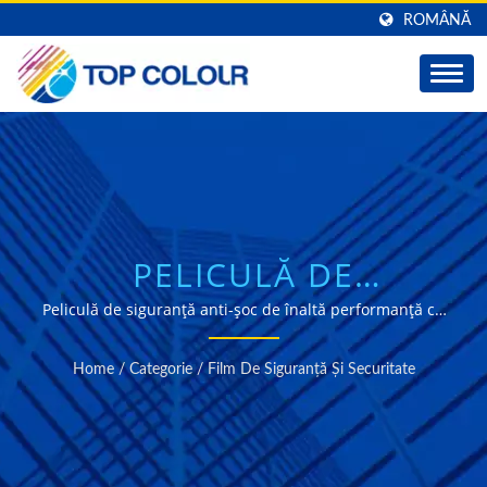
ROMÂNĂ
PELICULĂ DE
SIGURANȚĂ
Peliculă de siguranță anti-șoc de înaltă performanță cu
50% transmisie a luminii, construcție din 2 straturi și
PROFESIONALĂ DE
calitate garantată de peste 40 de ani de expertiză în
Home
/
Categorie
/
Film De Siguranță Și Securitate
producție de la TOP COLOUR.
7MIL NEAGRĂ PENTRU
PROTECȚIA STICLEI ȘI