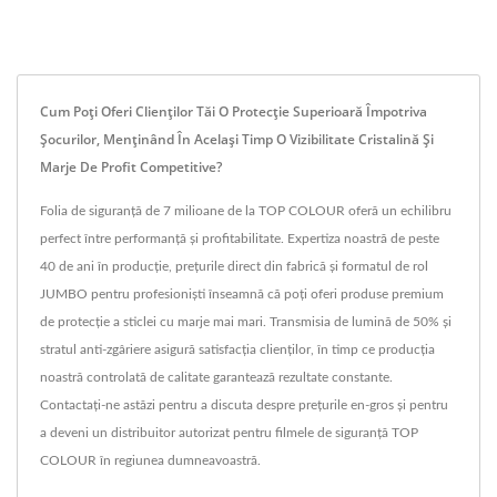
Cum Poți Oferi Clienților Tăi O Protecție Superioară Împotriva
Șocurilor, Menținând În Același Timp O Vizibilitate Cristalină Și
Marje De Profit Competitive?
Folia de siguranță de 7 milioane de la TOP COLOUR oferă un echilibru
perfect între performanță și profitabilitate. Expertiza noastră de peste
40 de ani în producție, prețurile direct din fabrică și formatul de rol
JUMBO pentru profesioniști înseamnă că poți oferi produse premium
de protecție a sticlei cu marje mai mari. Transmisia de lumină de 50% și
stratul anti-zgâriere asigură satisfacția clienților, în timp ce producția
noastră controlată de calitate garantează rezultate constante.
Contactați-ne astăzi pentru a discuta despre prețurile en-gros și pentru
a deveni un distribuitor autorizat pentru filmele de siguranță TOP
COLOUR în regiunea dumneavoastră.