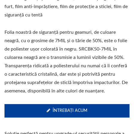
furt, film anti-împrăștiere, film de protecție a sticlei, film de
siguranță cu tentă
Folia noastră de siguranță pentru geamuri, de culoare
neagră, cu o grosime de 7MIL și o tărie de 50%, este o folie
de poliester ușor colorată în negru. SRCBK50-7MIL în
culoarea neagră are o transmisie a luminii vizibile de 50%.
Transparența ridicată a poliesterului nu numai că îi conferă
o caracteristică cristalină, dar este și potrivită pentru
protejarea suprafețelor de sticlă împotriva impacturilor. De
asemenea, disponibilă în alte culori de nuanțare.
ÎNTREBAȚI ACUM
Soluție perfectă pentru upgrade-ul securității personale a