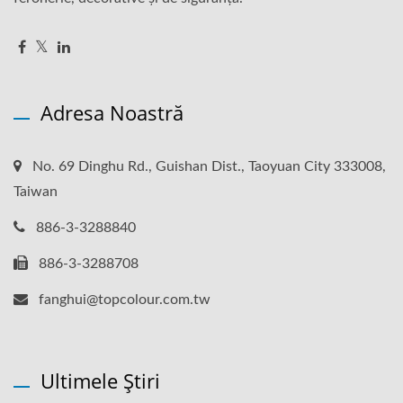
Adresa Noastră
No. 69 Dinghu Rd., Guishan Dist., Taoyuan City 333008,
Taiwan
886-3-3288840
886-3-3288708
fanghui@topcolour.com.tw
Ultimele Știri