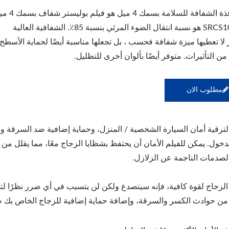
فيلم النافذة الشفافة للسلامة بسمك 4 مي
SRCS100-4MIL هو نسبة انتقال الضوء المرئي بنسبة 85٪. الشفافية العالية
 لا تعطيها ميزة شفافة فحسب ، بل تجعلها مناسبة أيضًا لحماية الأسطح
من التأثيرات. متوفر أيضًا بألوان أخرى للتظليل.
مطلوب الان
يًا لترقية أمان السيارة الشخصية / المنزل، وحماية إضافية ضد السرق
خول. يمكن للفيلم الأمان أن يحتفظ بشظايا الزجاج معًا، مما يقلل من ا
الصدمات الناجمة عن الزلازل.
الزجاج لقوة كافية، فإنه سيتصدع ولكن لن يتسبب في أي ضرر نظرًا لتث
من حوادث الكسر والسرقة، وإضافة حماية إضافية للزجاج الخاص بك ضد