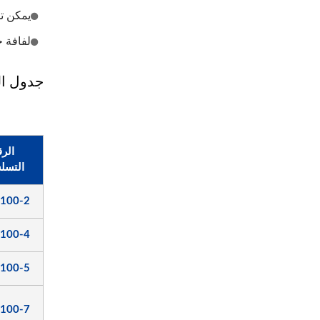
يمكن ت
لفافة ج
جدول ا
الر
التسل
100-2
100-4
100-5
100-7