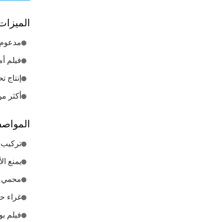
الميزات
مدعوم 
فيلم أم
إنتاج ت
أكثر من 40 عامًا من الخبرة في صناعة أفلا
المواص
تركيب 
يمنع الأش
محمي ب
غراء ح
فيلم بو