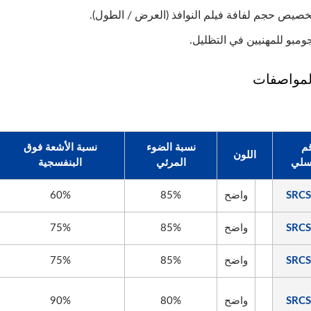
خصيص حجم لفافة فيلم النوافذ (العرض / الطول).
ومبو للمهنيين في التظليل.
لمواصفات
قم
نسبة الضوء
نسبة الأشعة فوق
اللون
سلي
المرئي
البنفسجية
SRCS
واضح
85%
60%
SRCS
واضح
85%
75%
SRCS
واضح
85%
75%
SRCS
واضح
80%
90%