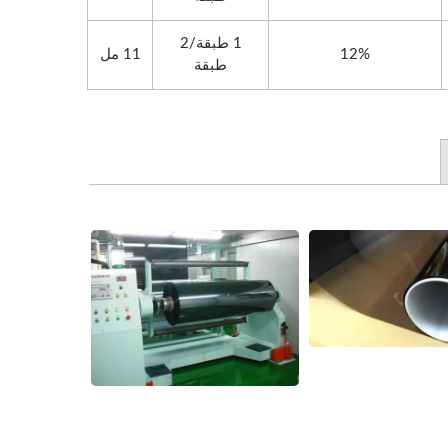
1 طبقة/2
12%
11 مل
طبقة