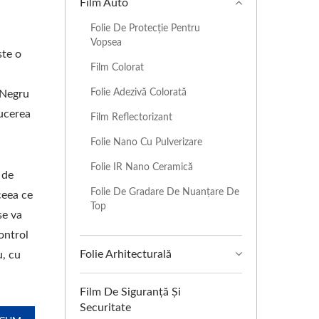
Film Auto
Folie De Protecție Pentru
Vopsea
ste o
Film Colorat
e
Folie Adezivă Colorată
 Negru
ducerea
Film Reflectorizant
Folie Nano Cu Pulverizare
Folie IR Nano Ceramică
 de
Folie De Gradare De Nuanțare De
ceea ce
Top
se va
ontrol
Folie Arhitecturală
u, cu
Film De Siguranță Și
Securitate