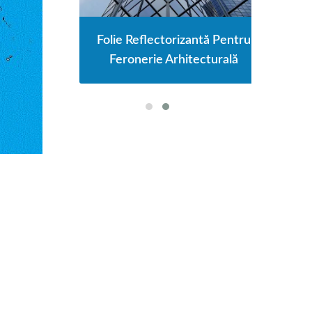
e De
Folie Reflectorizantă Pentru
Fo
ate
Feronerie Arhitecturală
S