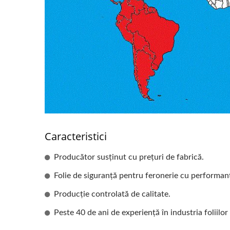
Folie Pentru Feronerie De
Foli
Siguranță Și Securitate
Fe
Caracteristici
Producător susținut cu prețuri de fabrică.
Folie de siguranță pentru feronerie cu performanț
Producție controlată de calitate.
Peste 40 de ani de experiență în industria foliilor