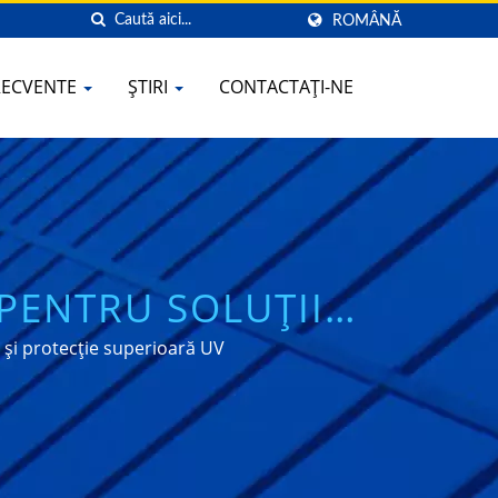
ROMÂNĂ
FRECVENTE
ȘTIRI
CONTACTAȚI-NE
PENTRU SOLUȚII
ȘINILOR
 și protecție superioară UV