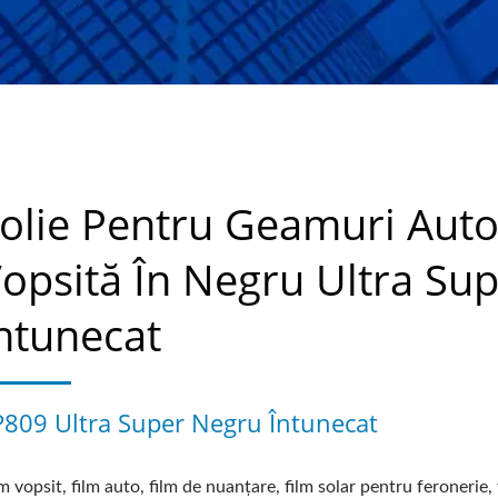
olie Pentru Geamuri Aut
opsită În Negru Ultra Su
ntunecat
P809 Ultra Super Negru Întunecat
m vopsit, film auto, film de nuanțare, film solar pentru feronerie, 