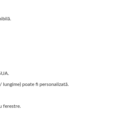
ibilă.
.
 SUA.
/ lungime) poate fi personalizată.
 ferestre.