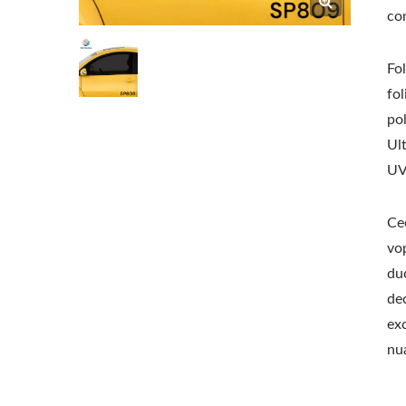
con
Fol
fol
po
Ult
UV
Cee
vop
duc
de
exc
nua