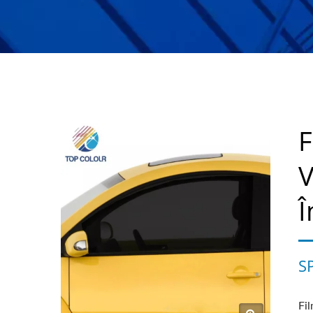
F
V
Î
S
Fil