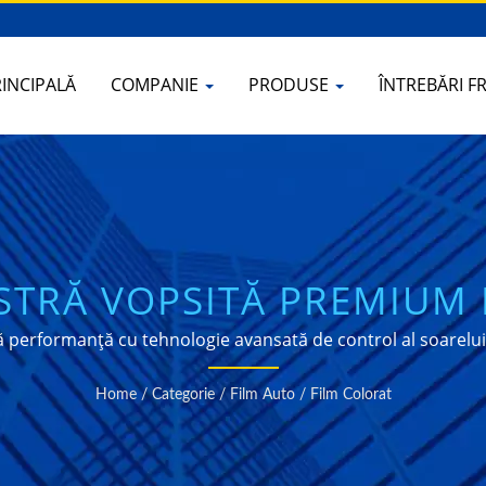
INCIPALĂ
COMPANIE
PRODUSE
ÎNTREBĂRI 
ASTRĂ VOPSITĂ PREMIUM 
IONALE DE TINTARE A MA
ltă performanță cu tehnologie avansată de control al soarelui
Home
/
Categorie
/
Film Auto
/
Film Colorat