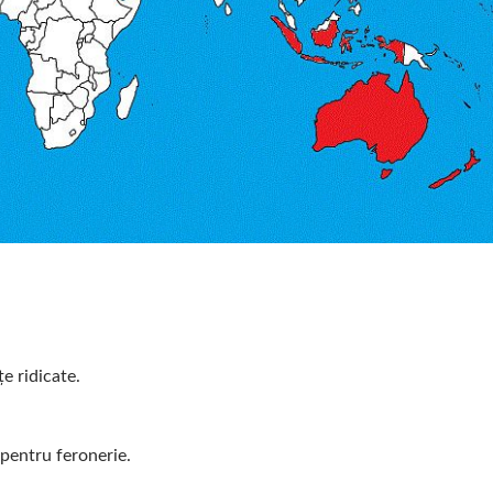
e Reflectorizantă Pentru
Folie Pentru Feroneri
ronerie Arhitecturală
Siguranță Și Securit
e ridicate.
 pentru feronerie.