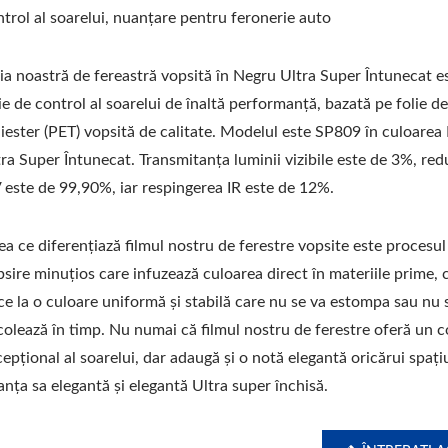
trol al soarelui, nuanțare pentru feronerie auto
ia noastră de fereastră vopsită în Negru Ultra Super Întunecat e
ie de control al soarelui de înaltă performanță, bazată pe folie d
liester (PET) vopsită de calitate. Modelul este SP809 în culoarea
ra Super Întunecat. Transmitanța luminii vizibile este de 3%, re
 este de 99,90%, iar respingerea IR este de 12%.
a ce diferențiază filmul nostru de ferestre vopsite este procesul
sire minuțios care infuzează culoarea direct în materiile prime, 
e la o culoare uniformă și stabilă care nu se va estompa sau nu 
colează în timp. Nu numai că filmul nostru de ferestre oferă un c
epțional al soarelui, dar adaugă și o notă elegantă oricărui spați
nța sa elegantă și elegantă Ultra super închisă.