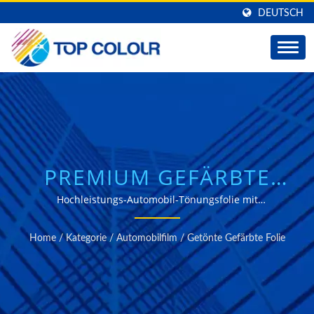
DEUTSCH
PREMIUM GEFÄRBTE
FENSTERFOLIE FÜR
Hochleistungs-Automobil-Tönungsfolie mit
fortschrittlicher Sonnenkontrolltechnologie und
PROFESSIONELLE
überlegener UV-Schutz.
Home
/
Kategorie
/
Automobilfilm
/
Getönte Gefärbte Folie
AUTOTÖNUNGSLÖSUNGE