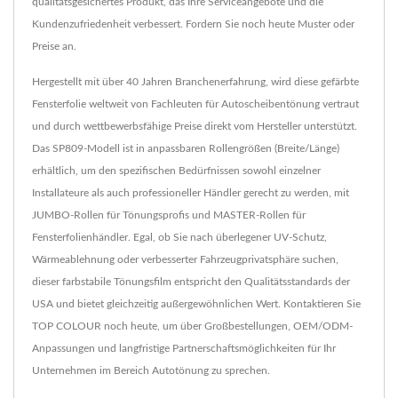
qualitätsgesichertes Produkt, das Ihre Serviceangebote und die
Kundenzufriedenheit verbessert. Fordern Sie noch heute Muster oder
Preise an.
Hergestellt mit über 40 Jahren Branchenerfahrung, wird diese gefärbte
Fensterfolie weltweit von Fachleuten für Autoscheibentönung vertraut
und durch wettbewerbsfähige Preise direkt vom Hersteller unterstützt.
Das SP809-Modell ist in anpassbaren Rollengrößen (Breite/Länge)
erhältlich, um den spezifischen Bedürfnissen sowohl einzelner
Installateure als auch professioneller Händler gerecht zu werden, mit
JUMBO-Rollen für Tönungsprofis und MASTER-Rollen für
Fensterfolienhändler. Egal, ob Sie nach überlegener UV-Schutz,
Wärmeablehnung oder verbesserter Fahrzeugprivatsphäre suchen,
dieser farbstabile Tönungsfilm entspricht den Qualitätsstandards der
USA und bietet gleichzeitig außergewöhnlichen Wert. Kontaktieren Sie
TOP COLOUR noch heute, um über Großbestellungen, OEM/ODM-
Anpassungen und langfristige Partnerschaftsmöglichkeiten für Ihr
Unternehmen im Bereich Autotönung zu sprechen.