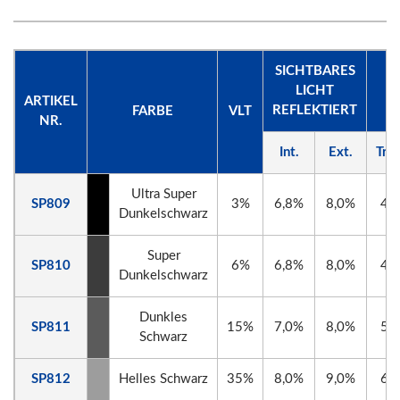
SICHTBARES
LICHT
ARTIKEL
REFLEKTIERT
FARBE
VLT
NR.
Int.
Ext.
Tran
Ultra Super
SP809
3%
6,8%
8,0%
45
Dunkelschwarz
Super
SP810
6%
6,8%
8,0%
47
Dunkelschwarz
Dunkles
SP811
15%
7,0%
8,0%
52
Schwarz
SP812
Helles Schwarz
35%
8,0%
9,0%
62