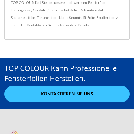
TOP COLOUR lädt Sie ein, unsere hochwertigen
Fensterfolie
,
Tönungsfolie
,
Glasfolie
,
Sonnenschutzfolie
,
Dekorationsfolie
,
Sicherheitsfolie
,
Tönungsfolie
,
Nano-Keramik-IR-Folie
,
Sputterfolie
zu
erkunden.
Kontaktieren Sie uns
für weitere Details!
TOP COLOUR Kann Professionelle
Fensterfolien Herstellen.
KONTAKTIEREN SIE UNS