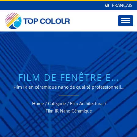
FRANÇAIS
FILM DE FENÊTRE EN
CÉRAMIQUE NANO
Film IR en céramique nano de qualité professionnelle
offrant une excellente rejection de chaleur, une
PREMIUM POUR LE
protection UV et une visibilité cristalline avec plus de 40
Home
/
Catégorie
/
Film Architectural
/
ans d'expertise en fabrication.
CONTRÔLE SOLAIRE
Film IR Nano Céramique
ARCHITECTURAL