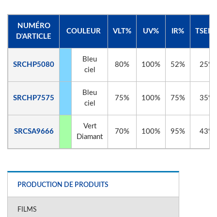
NUMÉRO
COULEUR
VLT%
UV%
IR%
TSER
D'ARTICLE
Bleu
SRCHP5080
80%
100%
52%
25%
ciel
Bleu
SRCHP7575
75%
100%
75%
35%
ciel
Vert
SRCSA9666
70%
100%
95%
43%
Diamant
PRODUCTION DE PRODUITS
FILMS