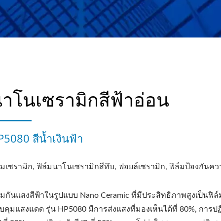
าโนเซรามิกสีฟ้าอ่อน
5080 สีน้ำเงินฟ้า
ล์มเซรามิก, ฟิล์มนาโนเซรามิกสีทึบ, ฟอยล์เซรามิก, ฟิล์มป้องกันค
ล์มกันแสงสีฟ้าในรูปแบบ Nano Ceramic ที่มีประสิทธิภาพสูงเป็นฟิล์
บคุมแสงแดด รุ่น HP5080 มีการส่งแสงที่มองเห็นได้ที่ 80%, การปฏิ