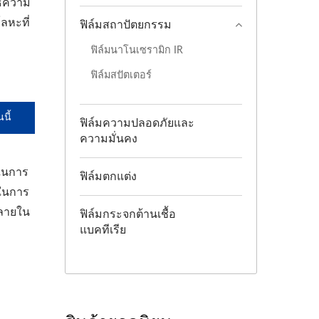
สธความ
โลหะที่
ฟิล์มสถาปัตยกรรม
ฟิล์มนาโนเซรามิก IR
ฟิล์มสปัตเตอร์
นี้
ฟิล์มความปลอดภัยและ
ความมั่นคง
ดในการ
ฟิล์มตกแต่ง
นในการ
หลายใน
ฟิล์มกระจกต้านเชื้อ
แบคทีเรีย