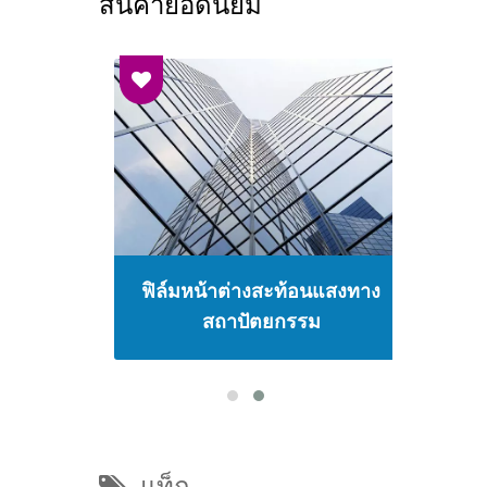
สินค้ายอดนิยม
าม
ฟิล์มหน้าต่างสะท้อนแสงทาง
ฟ
นคง
สถาปัตยกรรม
ป
แท็ก