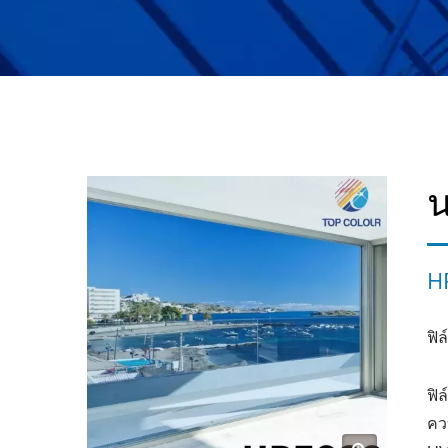
น
HP
ฟิ
ฟิ
คว