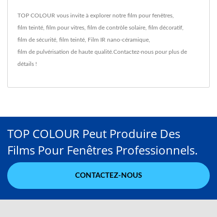
TOP COLOUR vous invite à explorer notre
film pour fenêtres
,
film teinté
,
film pour vitres
,
film de contrôle solaire
,
film décoratif
,
film de sécurité
,
film teinté
,
Film IR nano-céramique
,
film de pulvérisation
de haute qualité.
Contactez-nous
pour plus de
détails !
TOP COLOUR Peut Produire Des
Films Pour Fenêtres Professionnels.
CONTACTEZ-NOUS