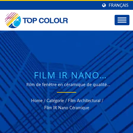
FRANÇAIS
FILM IR NANO
CÉRAMIQUE AVANCÉ
Film de fenêtre en céramique de qualité
professionnelle avec technologie nano-céramique,
POUR UN CONTRÔLE
revêtement de surface anti-rayures et compatibilité de
Home
/
Catégorie
/
Film Architectural
/
transmission radio pour des applications
DE CHALEUR
Film IR Nano Céramique
architecturales et de construction.
SUPÉRIEUR ET