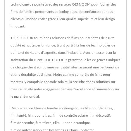
technologie de pointe avec des services OEM/ODM pour fournir des
films de fenêtre performants et écologiques, de confiance pour des
clients du monde entier grâce à leur qualité supérieure et leur design
innovant.
TOP COLOUR fournit des solutions de films pour fenêtres de haute
qualité et haute performance, tirant parti à la fois de technologies de
pointe et de 41 ans d'expertise dans l'industrie. Avec un accent sur la
satisfaction du client, TOP COLOUR garantit que les exigences uniques
de chaque client sont pleinement satisfaites, assurant une performance
et une durabilité optimales. Notre gamme complète de films pour
fenêtres, y compris le contrôle solaire, la sécurité et des solutions sur
mesure, reflète notre engagement envers l'excellence et l'innovation sur
le marché mondial.
Découvrez nos films de fenêtre écoénergétiques
film pour fenêtres
,
film teinté
,
film pour vitres
,
film de contrôle solaire
,
film décoratif
,
film de sécurité
,
film teinté
,
Film IR nano-céramique
,
film de pulvérisation
et n'hésitez pas à
Nous Contacter
.