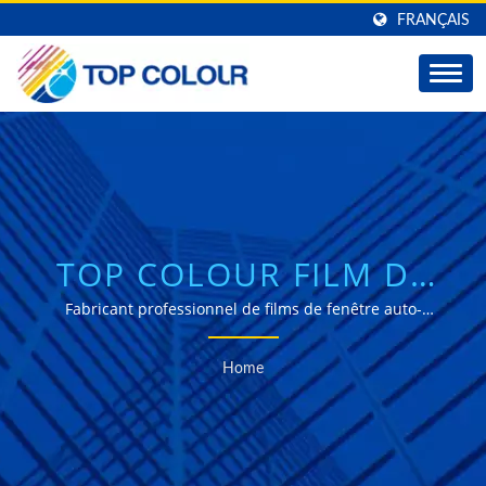
FRANÇAIS
TOP COLOUR FILM DE
CONTRÔLE SOLAIRE |
Fabricant professionnel de films de fenêtre auto-
adhésifs pour le contrôle solaire, décoratifs et de
SOLUTIONS
sécurité.
Home
INNOVANTES DE FILMS
POUR FENÊTRES - TOP