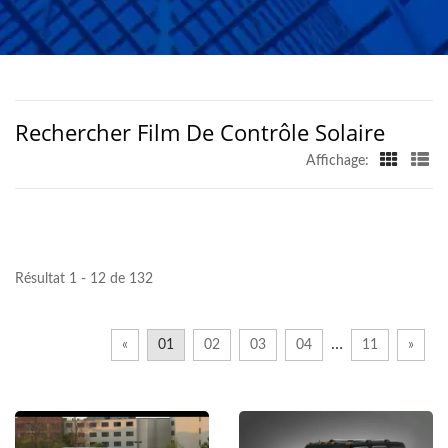
COLOUR
Rechercher Film De Contrôle Solaire
Affichage:
Résultat 1 - 12 de 132
…
«
01
02
03
04
11
»