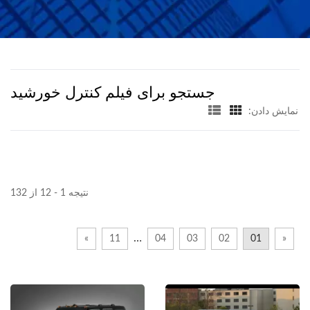
جستجو برای فیلم کنترل خورشید
نمایش دادن:
نتیجه 1 - 12 از 132
…
»
11
04
03
02
01
«