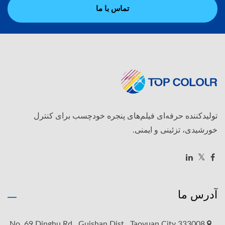
تماس با ما
تولیدکننده حرفه‌ای فیلم‌های پنجره خودچسب برای کنترل
خورشیدی، تزئینی و ایمنی.
آدرس ما
No. 69 Dinghu Rd., Guishan Dist., Taoyuan City 333008,