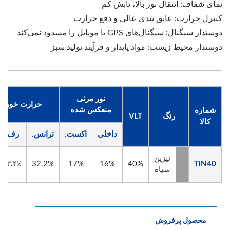
نمای شفاف: انتقال نور بالا، تابش کم
کنترل حرارت: عایق بندی عالی و دفع حرارت
دوستدار سیگنال: سیگنال‌های GPS یا موبایل را مسدود نمی‌کند
دوستدار محیط زیست: مواد پایدار و فرآیند تولید سبز
نور مرئی
حرارت خورش
منعکس شده
شماره
رنگ
VLT
کالا
داخلی
اکست.
ترانس.
رف.
تیزین
۲۳.۴٪
32.2%
17%
16%
40%
TiN40
سیاه
محصول پرفروش