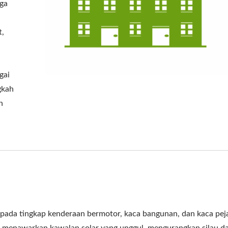
ga
t,
 Tingkap Reflektif Arkitek
Filem Tingkap Keselam
Dan Keselamatan
gai
gkah
n
 pada tingkap kenderaan bermotor, kaca bangunan, dan kaca pej