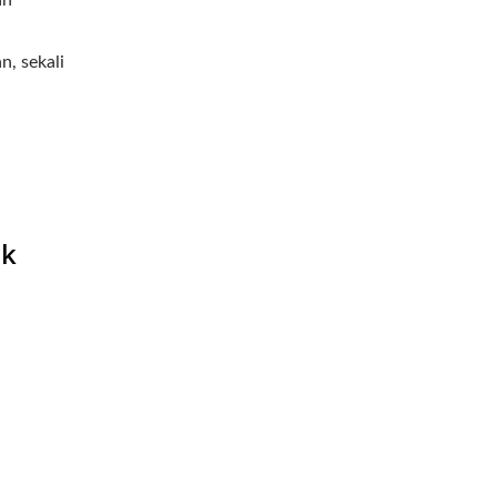
an
, sekali
ak