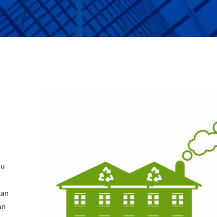
au
kan
an