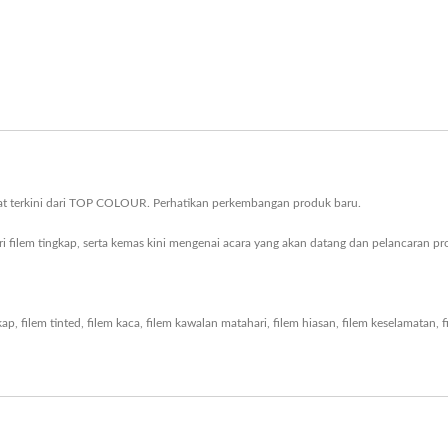
kat terkini dari TOP COLOUR. Perhatikan perkembangan produk baru.
i filem tingkap, serta kemas kini mengenai acara yang akan datang dan pelancaran pr
kap
,
filem tinted
,
filem kaca
,
filem kawalan matahari
,
filem hiasan
,
filem keselamatan
,
f