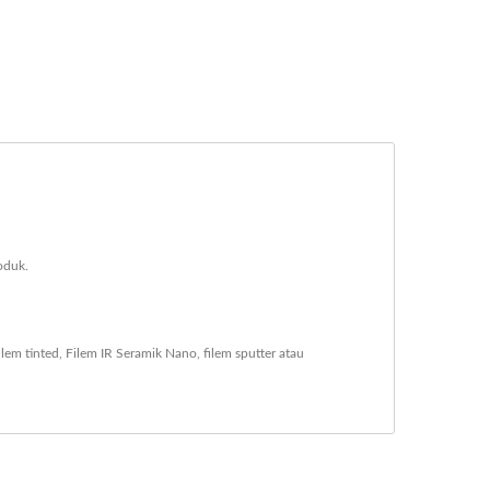
oduk.
ilem tinted
,
Filem IR Seramik Nano
,
filem sputter
atau