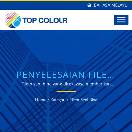
BAHASA MELAYU
PENYELESAIAN FILEM
TINGKAP SENI BINA
Filem seni bina yang direkayasa memberikan
perlindungan UV, kawalan haba, pengurangan silau,
PROFESIONAL UNTUK
dan privasi dengan pilihan borong besar dan
Home
/
Kategori
/
Filem Seni Bina
penyesuaian OEM/ODM untuk projek pembinaan di
KECEKAPAN TENAGA &
seluruh dunia.
PERLINDUNGAN