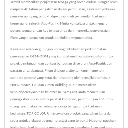
sambil memberikan penjimatan tenaga yang boleh diukur. Dengan lebih
daripada 40 tahun pengalaman dalam pembuatan, kami menyediakan
penyelesaian yang terbukti dipercayai oleh pengendali hartanah
komersial di seluruh Asia-Pasifik. Minta konsultasi untuk mengira
potensi pengurangan kos tenaga anda dan meneroka penyelesaian
filem yang disesuaikan untuk portfolio bangunan anda.
Kami menawarkan gulungan borong fleksibel dan perkhidmatan
penyesuaian OEM/ODM yang komprehensif yang disesuaikan untuk
projek pembinaan dan aplikasi bangunan di seluruh Asia-Pasifik dan
pasaran antarabangsa. Filem tingkap arsitektur kami memenuhi
standard prestasi yang ketat dan disokong oleh pensijilan termasuk
NANOMARK T70 dan Green Building TC50, memastikan
kebolehpercayaan dan kelestarian. Sama ada anda memerlukan
peningkatan privasi untuk pejabat komersial, perlindungan UV untuk
ruang runcit, atau penyelesaian cekap tenaga untuk hartanah
kediaman, TOP COLOUR menawarkan produk yang tahan lama dan
sedia untuk dieksport dengan prestasi yang terbukti. Hubungi pasukan
jualan kami hari ini untuk membincangkan keperluan filem seni bina