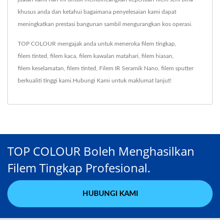
khusus anda dan ketahui bagaimana penyelesaian kami dapat
meningkatkan prestasi bangunan sambil mengurangkan kos operasi.
TOP COLOUR mengajak anda untuk meneroka
filem tingkap
,
filem tinted
,
filem kaca
,
filem kawalan matahari
,
filem hiasan
,
filem keselamatan
,
filem tinted
,
Filem IR Seramik Nano
,
filem sputter
berkualiti tinggi kami.
Hubungi Kami
untuk maklumat lanjut!
TOP COLOUR Boleh Menghasilkan
Filem Tingkap Profesional.
HUBUNGI KAMI