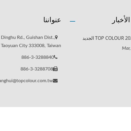
لأخبار
عنواننا
 Dinghu Rd., Guishan Dist.,
Taoyuan City 333008, Taiwan
886-3-3288840
886-3-3288708
anghui@topcolour.com.tw
UR FILM LTD.
All Rights Reserved.