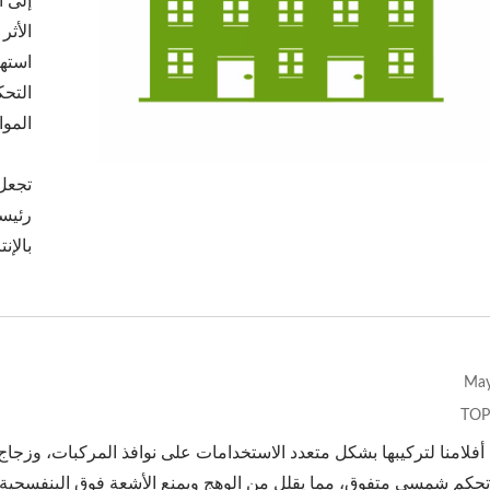
إلى ا
الأثر
استهل
التحك
الموا
م نافذة للسلامة والأمان
فيلم نافذة عاكس معما
تجعل 
رئيسي
بالإنت
TOP
أفلامنا لتركيبها بشكل متعدد الاستخدامات على نوافذ المركبات، وزجا
تحكم شمسي متفوق، مما يقلل من الوهج ويمنع الأشعة فوق البنفسجية ال