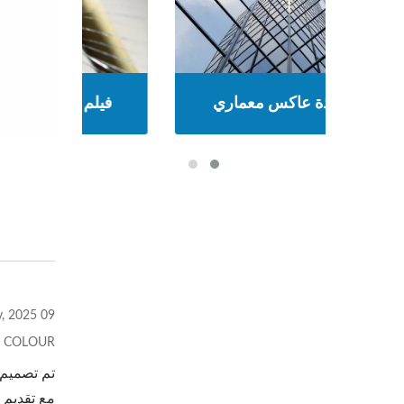
ان
فيلم نافذة عاكس معماري
فيل
09 May, 2025
 COLOUR
تم تصميم 
مع تقديم 