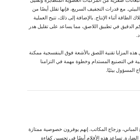
نبعاثات صفرية من المركبات العضوية المتطايرة وتقليل
 البيئي. مع قدرات التجفيف السريع، فإنها تقلل أيضًا من
اك الطاقة أثناء الإنتاج. بالإضافة إلى ذلك، تتيح العملية
م الدقيق في تطبيق اللاصق، مما يساعد على تقليل هدر
د.
ري
فيلم نافذة للسلامة والأمان
هذه المزايا تقنية اللصق بالأشعة فوق البنفسجية ممكنة
ة في التصنيع المستدام وخطوة مهمة في التزامنا
اج المسؤول بيئيًا.
ج المباني، وزجاج المكاتب. إنهم يوفرون خصوصية ممتازة
ضارة. تساعد هذه الأفلام أيضًا في تحسين كفاءة