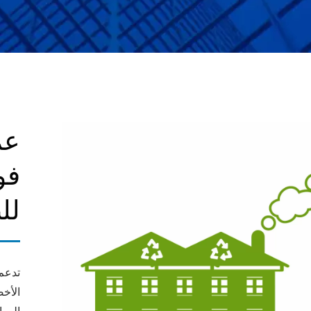
عم
فو
للب
تدعم 
الأخض