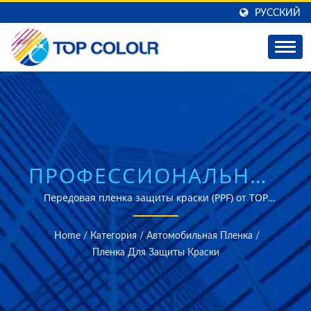
РУССКИЙ
ПРОФЕССИОНАЛЬНЫЕ
РЕШЕНИЯ ПЛЕНКИ
Передовая пленка защиты краски (PPF) от TOP
COLOUR обеспечивает превосходную защиту
ЗАЩИТЫ КРАСКИ ДЛЯ
автомобильной краски с технологией
Home
/
Категория
/
Автомобильная Пленка
/
самовосстановления, легкой установкой и
АВТОМОБИЛЬНОГО
Пленка Для Защиты Краски
комплексной заводской гарантией, поддерживаемой
СОВЕРШЕНСТВА
более чем 40-летним опытом производства.