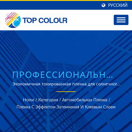
РУССКИЙ
ПРОФЕССИОНАЛЬНЫЕ
РЕШЕНИЯ ПО
Экономичная тонированная пленка для солнечного
контроля в ультра темном черном цвете с более чем
ТОНИРОВАНИЮ ОКОН
40-летним опытом производства и прямыми ценами
Home
/
Категория
/
Автомобильная Пленка
/
от завода.
ДЛЯ АВТОМОБИЛЬНЫХ
Пленка С Эффектом Затемнения И Клеевым Слоем
ПРИЛОЖЕНИЙ