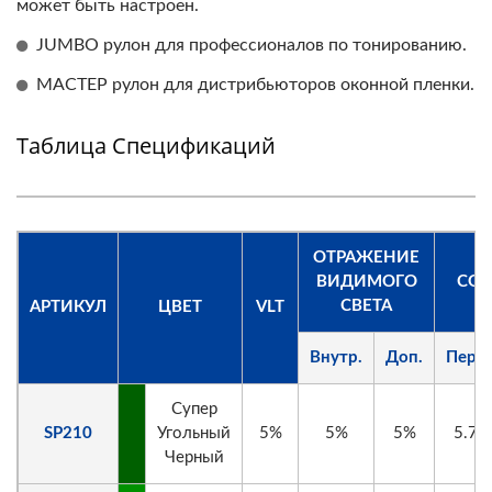
может быть настроен.
JUMBO рулон для профессионалов по тонированию.
МАСТЕР рулон для дистрибьюторов оконной пленки.
Таблица Спецификаций
ОТРАЖЕНИЕ
ВИДИМОГО
СОЛ
СВЕТА
АРТИКУЛ
ЦВЕТ
VLT
Внутр.
Доп.
Перев
Супер
SP210
Угольный
5%
5%
5%
5.7%
Черный