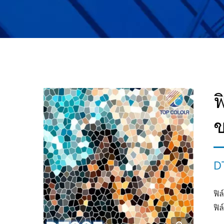
ฟ
ข
D
ฟิ
ฟิ