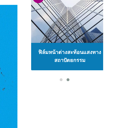
าม
ฟิล์มหน้าต่างสะท้อนแสงทาง
ฟ
นคง
สถาปัตยกรรม
ป