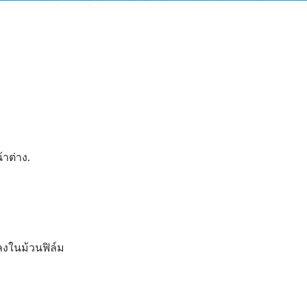
าต่าง.
งในม้วนฟิล์ม