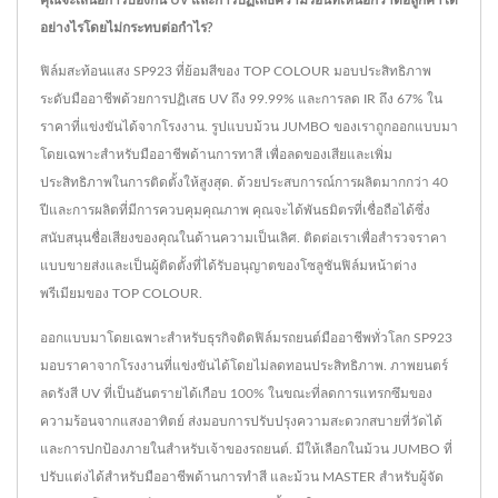
อย่างไรโดยไม่กระทบต่อกำไร?
ฟิล์มสะท้อนแสง SP923 ที่ย้อมสีของ TOP COLOUR มอบประสิทธิภาพ
ระดับมืออาชีพด้วยการปฏิเสธ UV ถึง 99.99% และการลด IR ถึง 67% ใน
ราคาที่แข่งขันได้จากโรงงาน. รูปแบบม้วน JUMBO ของเราถูกออกแบบมา
โดยเฉพาะสำหรับมืออาชีพด้านการทาสี เพื่อลดของเสียและเพิ่ม
ประสิทธิภาพในการติดตั้งให้สูงสุด. ด้วยประสบการณ์การผลิตมากกว่า 40
ปีและการผลิตที่มีการควบคุมคุณภาพ คุณจะได้พันธมิตรที่เชื่อถือได้ซึ่ง
สนับสนุนชื่อเสียงของคุณในด้านความเป็นเลิศ. ติดต่อเราเพื่อสำรวจราคา
แบบขายส่งและเป็นผู้ติดตั้งที่ได้รับอนุญาตของโซลูชันฟิล์มหน้าต่าง
พรีเมียมของ TOP COLOUR.
ออกแบบมาโดยเฉพาะสำหรับธุรกิจติดฟิล์มรถยนต์มืออาชีพทั่วโลก SP923
มอบราคาจากโรงงานที่แข่งขันได้โดยไม่ลดทอนประสิทธิภาพ. ภาพยนตร์
ลดรังสี UV ที่เป็นอันตรายได้เกือบ 100% ในขณะที่ลดการแทรกซึมของ
ความร้อนจากแสงอาทิตย์ ส่งมอบการปรับปรุงความสะดวกสบายที่วัดได้
และการปกป้องภายในสำหรับเจ้าของรถยนต์. มีให้เลือกในม้วน JUMBO ที่
ปรับแต่งได้สำหรับมืออาชีพด้านการทำสี และม้วน MASTER สำหรับผู้จัด