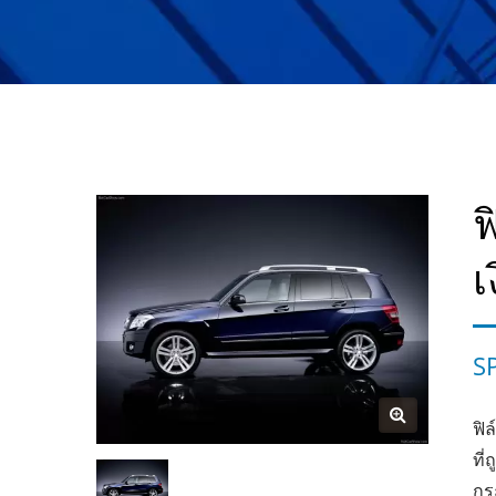
ฟ
เ
SP
ฟิล
ที่
กร