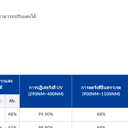
สามารถปรับแต่งได้
จากแสง
ย์
การปฏิเสธรังสี UV
การลดรังสีอินฟราเรด
(290NM~400NM)
(900NM~1100NM)
.
Ab.
3
48%
99.90%
68%
%
44%
99.90%
68%