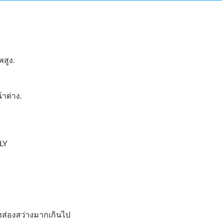
สถาปัตยกรรม
ปลอดภัยและความมั่
พสูง.
าต่าง.
LY
ส่องสว่างมากเกินไป