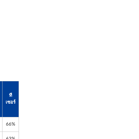
ที
เซอร์
66%
63%