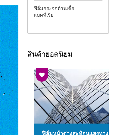
ฟิล์มกระจกต้านเชื้อ
แบคทีเรีย
สินค้ายอดนิยม
าม
ฟิล์มหน้าต่างสะท้อนแสงทาง
ฟ