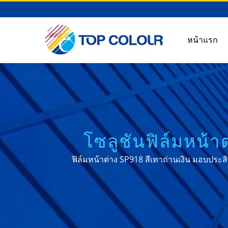
หน้าแรก
โซลูชันฟิล์มหน้า
ฟิล์มหน้าต่าง SP918 สีเทาถ่านเงิน มอบปร
อินฟร