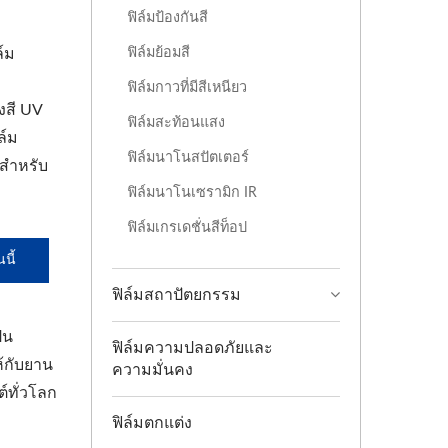
ฟิล์มป้องกันสี
ฟิล์มย้อมสี
ล์ม
ฟิล์มกาวที่มีสีเหนียว
งสี UV
ฟิล์มสะท้อนแสง
ล์ม
ฟิล์มนาโนสปัตเตอร์
งสำหรับ
ฟิล์มนาโนเซรามิก IR
ฟิล์มเกรเดชั่นสีท็อป
นี้
ฟิล์มสถาปัตยกรรม
็น
ฟิล์มความปลอดภัยและ
้กับยาน
ความมั่นคง
์ทั่วโลก
ฟิล์มตกแต่ง