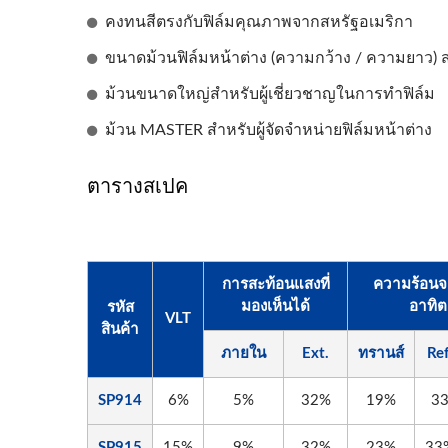
คงทนสีตรงกับฟิล์มคุณภาพจากสหรัฐอเมริกา
ขนาดม้วนฟิล์มหน้าต่าง (ความกว้าง / ความยาว) 
ม้วนขนาดใหญ่สำหรับผู้เชี่ยวชาญในการทำฟิล์ม
ม้วน MASTER สำหรับผู้จัดจำหน่ายฟิล์มหน้าต่าง
ตารางสเปค
การสะท้อนแสงที่
ความร้อน
มองเห็นได้
อาทิต
รหัส
VLT
สินค้า
ภายใน
Ext.
ทรานส์
Ref
SP914
6%
5%
32%
19%
3
SP915
15%
9%
32%
23%
33