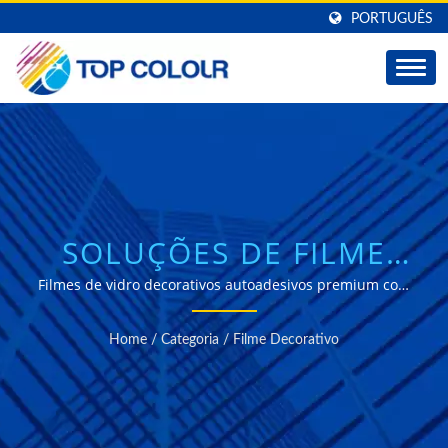
PORTUGUÊS
SOLUÇÕES DE FILME
DECORATIVO PARA
Filmes de vidro decorativos autoadesivos premium com
padrões personalizáveis e construção em poliéster
JANELAS PARA DESIGN
durável para aplicações residenciais e comerciais
Home
/
Categoria
/
Filme Decorativo
DE INTERIORES
MODERNO