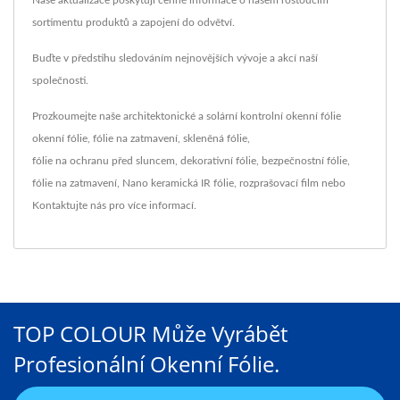
sortimentu produktů a zapojení do odvětví.
Buďte v předstihu sledováním nejnovějších vývoje a akcí naší
společnosti.
Prozkoumejte naše architektonické a solární kontrolní okenní fólie
okenní fólie
,
fólie na zatmavení
,
skleněná fólie
,
fólie na ochranu před sluncem
,
dekorativní fólie
,
bezpečnostní fólie
,
fólie na zatmavení
,
Nano keramická IR fólie
,
rozprašovací film
nebo
Kontaktujte nás
pro více informací.
TOP COLOUR Může Vyrábět
Profesionální Okenní Fólie.